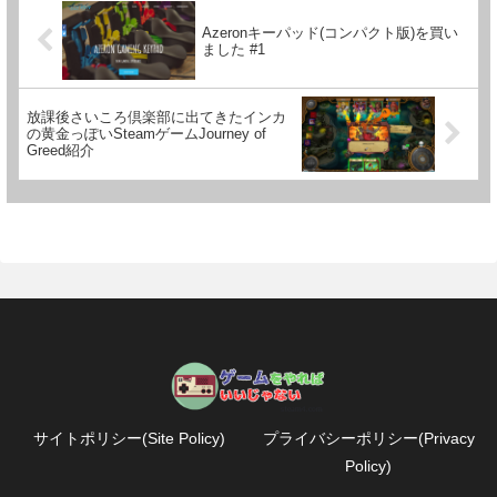
Azeronキーパッド(コンパクト版)を買い
ました #1
放課後さいころ倶楽部に出てきたインカ
の黄金っぽいSteamゲームJourney of
Greed紹介
サイトポリシー(Site Policy)
プライバシーポリシー(Privacy
Policy)