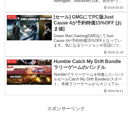
Northgard、Absolverの3本。良作かつ新
作が入っており、なかなか良い内容にな
2019.03.02
っています。
[セール] GMGにてPC版Just
セール
Cause 4が予約特価15%OFF [お
ま値]
Green Man Gaming(GMG)にてJust
Cause 4が予約特価15%OFFとなってい
ます。気になるリージョンや言語につい
て考察しつつ、おま値なJust Cause 4に
2018.11.18
ついて見ていきます。
Humble Catch My Drift Bundle
セール
ラリーゲームのバンドル
Humbleでラリーゲームを特集したバンド
ルセールCatch My Drift Bundleがスター
ト。本格ラリーゲームからカジュアル風
のものまで色々なレースゲームが含まれ
2024.04.11
ています。
スポンサーリンク