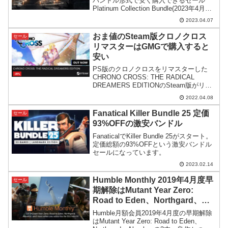
バンドル形式で安く購入できるセール
Platinum Collection Bundle(2023年4月度)
がスタート。私の注目はBlack Bookと
2023.04.07
Right and Downです。
おま値のSteam版クロノクロス
セール
リマスターはGMGで購入すると
安い
PS版のクロノクロスをリマスターした
CHRONO CROSS: THE RADICAL
DREAMERS EDITIONのSteam版がリリ
ース。GMGではSteamの日本人向け高額
2022.04.08
設定を避けて安く購入できます。
Fanatical Killer Bundle 25 定価
セール
93%OFFの激安バンドル
FanaticalでKiller Bundle 25がスタート。
定価総額の93%OFFという激安バンドル
セールになっています。
2023.02.14
Humble Monthly 2019年4月度早
セール
期解除はMutant Year Zero:
Road to Eden、Northgard、
Absolver [追記]
Humble月額会員2019年4月度の早期解除
はMutant Year Zero: Road to Eden、