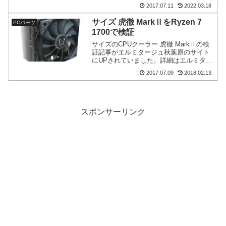
がエルミタージュ秋葉原のサイトにUPさ
2017.07.11
2022.03.18
れていました。また製造元である
JONSBO SHENZHEN TECHNOL...
サイズ 虎徹 MarkⅡをRyzen 7
PCパーツ
1700で検証
サイズのCPUクーラー 虎徹 MarkⅡの検
証記事がエルミタージュ秋葉原のサイト
にUPされていました。詳細はエルミター
ジュ秋葉原のサイトをご覧頂くとして、
2017.07.09
2018.02.13
今回検証に用いたCPUは今注目の
「Ryzen 7 1700」を選択してあり、とて
も興味...
スポンサーリンク