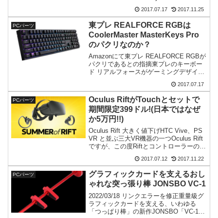
介です。クーラーマスターの製品ページ
2017.07.17
2017.11.25
はこちらです。紹介ビデオはこちらです
RGBによる発色が特徴...
東プレ REALFORCE RGBは
PCパーツ
CoolerMaster MasterKeys Pro
のパクリなのか？
Amazonにて東プレ REALFORCE RGBが
パクリであるとの指摘東プレのキーボー
ド リアルフォースがゲーミングデザイン
となった、REALFORCE RGB東プレ
2017.07.17
REALFORCE RGB US 108キーUSB英語
配列 1680万...
Oculus RiftがTouchとセットで
PCパーツ
期間限定399ドル!(日本ではなぜ
か5万円!!)
Oculus Rift 大きく値下げHTC Vive、PS
VR と並ぶ三大VR機器の一つOculus Rift
ですが、この度Riftとコントローラーの
Touchをセットにしたものが期間限定で
2017.07.12
2017.11.22
399ドルに値下がりしています。オキュラ
ス公式ア...
グラフィックカードを支えるおし
PCパーツ
ゃれな突っ張り棒 JONSBO VC-1
2022/03/18 リンクエラーを修正重量級グ
ラフィックカードを支える、いわゆる
「つっぱり棒」の新作JONSBO「VC-1」