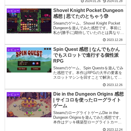
2024.01.26
2024.01.28
かがとても見えにくい…という印象で
す。
Shovel Knight Pocket Dungeon
レビュー
感想 | 思てたのとちゃう😰
Steamのゲーム、Shovel Knight Pocket
Dungeonを遊んでみた感想です。事前に
私が(勝手に)期待していたのとは異なり、
残念な結果に。
2023.12.28
Spin Quest 感想 | なんでもかん
レビュー
でもスロットで進行する個性派
RPG
Steamのゲーム、Spin Questsを遊んでみ
た感想です。本作はRPGの大半の要素を
スロットマシンを回すことで解決してし
まおうという個性的なゲームです。
2023.12.26
Die in the Dungeon Origins 感想
レビュー
| サイコロを使ったローグライト
ゲーム
SteamのローグライトゲームDie in the
Dungeon Originsを遊んでみた感想です。
本作はデッキ構築型ローグライトカード
ゲームのデッキがサイコロになっている
2023.12.24