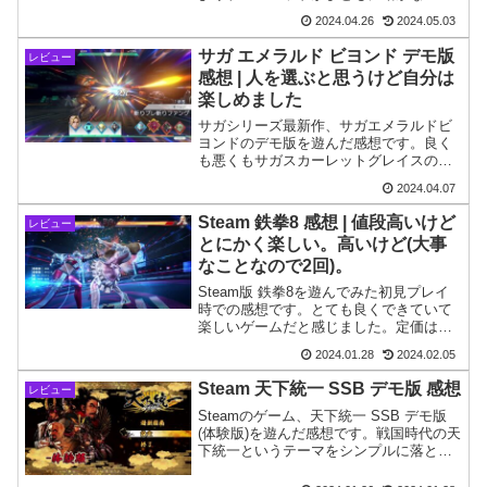
いう問題がありますので解決方法をご紹
2024.04.26
2024.05.03
介します。
サガ エメラルド ビヨンド デモ版
レビュー
感想 | 人を選ぶと思うけど自分は
楽しめました
サガシリーズ最新作、サガエメラルドビ
ヨンドのデモ版を遊んだ感想です。良く
も悪くもサガスカーレットグレイスの流
れを組んだ作品だと感じました。また連
2024.04.07
携をあれこれ考える日々がやってきそう
です。
Steam 鉄拳8 感想 | 値段高いけど
レビュー
とにかく楽しい。高いけど(大事
なことなので2回)。
Steam版 鉄拳8を遊んでみた初見プレイ
時での感想です。とても良くできていて
楽しいゲームだと感じました。定価は高
いですけど。
2024.01.28
2024.02.05
Steam 天下統一 SSB デモ版 感想
レビュー
Steamのゲーム、天下統一 SSB デモ版
(体験版)を遊んだ感想です。戦国時代の天
下統一というテーマをシンプルに落とし
込んであるのですがシンプルであるがゆ
えに、ゲームの奥深さがどの程度あるの