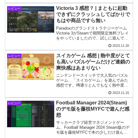
のが特徴です。
Victoria 3 感想？ | まともに起動
レビュー
できずにクラッシュしてばかりで
もはや商品ですら無い
Paradoxのグランドストラテジーゲーム
Victoria 3がSteamで期間限定無料プレイ
をやっていましたので、試しに遊んでみ
たかったのですがまともに起動すらでき
2023.11.20
ずにクラッシュしてばかりとなりまし
た。クソゲー以前の問題だと思います。
スイカゲーム 感想 | 熱中度がとて
レビュー
も高いパズルゲームだけど連鎖の
爽快感はあまりない
ニンテンドースイッチで大人気のパズル
ゲーム、「スイカゲーム」を遊んでみた
感想です。噂通りとんでもなく熱中度の
高いゲームです。やることはシンプルな
2023.11.15
のに思い通りにいかないことがつい、
「あともう一回だけ…」となる、再プレ
Football Manager 2024(Steam)
レビュー
イ性を高めています。
のデモ版を藤枝MYFCで遊んだ感
想
サッカークラブ経営マネジメントゲー
ム、Football Manager 2024 Steam版のデ
モ版を藤枝MYFCで本の少しだけ遊んだ
感想です。とにかく膨大な情報量に圧倒