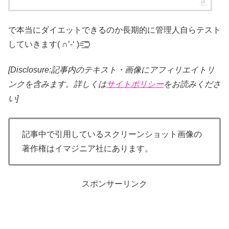
で本当にダイエットできるのか長期的に管理人自らテスト
していきます( ∩’-‘ )=͟͟͞͞⊃
[Disclosure:記事内のテキスト・画像
にアフィリエイトリ
ンクを含みます。詳しくは
サイトポリシー
をお読みくださ
い]
記事中で引用しているスクリーンショット画像の
著作権はイマジニア社にあります。
スポンサーリンク