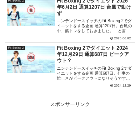
Fit Boxing 2でダイエット 2026
Fit Boxing 2
年6月2日 通算1207日 台風で動け
ず
ニンテンドースイッチのFit Boxing 2でダ
イエットをする企画 通算1207日。台風の
中、筋トレをしておきました。…と書く
と脳内ではあたかも屋外でトレーニング
2026.06.02
してるようにイメージするという、人間
の脳にはバグがありますよね…。
Fit Boxing 2でダイエット 2024
Fit Boxing 2
年12月29日 通算687日 ピークア
ウト？
ニンテンドースイッチのFit Boxing 2でダ
イエットをする企画 通算687日。仕事の
忙しさがピークアウトになりそうです。
なんとか乗り切れそう。
2024.12.29
スポンサーリンク