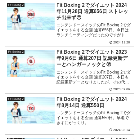
Fit Boxing 2でダイエット 2024
Fit Boxing 2
年11月28日 通算656日 ストレッ
チ出来ず😥
ニンテンドースイッチのFit Boxing 2でダ
イエットをする企画 通算656日。今日は
ランチミーティングだったのですがトー
クスキルを発揮して会社の偉いTOP3を笑
2024.11.28
わせておきました。
Fit Boxing 2でダイエット 2023
Fit Boxing 2
年9月6日 通算207日 記録更新デ
ーとハンガーノックと😵
ニンテンドースイッチのFit Boxing 2でダ
イエットをする企画 通算207日。本日も
記録更新デーとなりましたが、その代償
として酷いハンガーノックになってしま
2023.09.06
いました。しかも素早く回復できる食べ
物が家に何もないという…。
Fit Boxing 2でダイエット 2024
Fit Boxing 2
年8月14日 通算550日
ニンテンドースイッチのFit Boxing 2でダ
イエットをする企画 通算550日。早退で
きずにがっくり。
2024.08.14