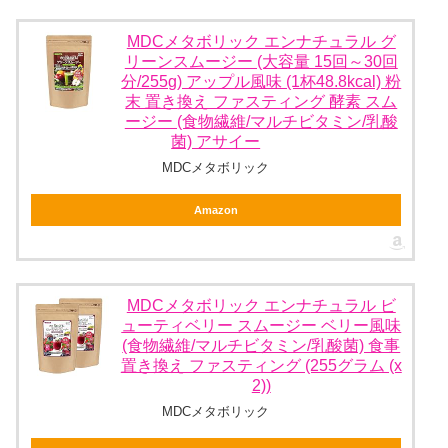
MDCメタボリック エンナチュラル グ
リーンスムージー (大容量 15回～30回
分/255g) アップル風味 (1杯48.8kcal) 粉
末 置き換え ファスティング 酵素 スム
ージー (食物繊維/マルチビタミン/乳酸
菌) アサイー
MDCメタボリック
Amazon
MDCメタボリック エンナチュラル ビ
ューティベリー スムージー ベリー風味
(食物繊維/マルチビタミン/乳酸菌) 食事
置き換え ファスティング (255グラム (x
2))
MDCメタボリック