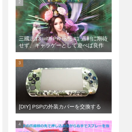
三國志13 with PK 感想 #1 過剰に期待
せず、キャラゲーとして遊べば良作
[DIY] PSPの外装カバーを交換する