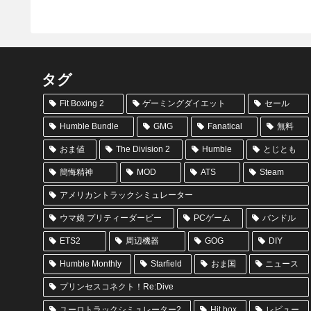
タグ
Fit Boxing 2
ゲーミングダイエット
セール
Humble Bundle
GMG
Fanatical
無料
おま値
The Division 2
Humble
とじとも
簡悔精神
MOD
ATS
Steam
アメリカントラックシミュレーター
ウマ娘 プリティーダービー
PCゲーム
バンドル
ETS2
周辺機器
GOG
DIY
Humble Monthly
Starfield
おま国
ニュース
プリンセスコネクト！Re:Dive
ユーロトラックシミュレーター2
Hit box
レビュー