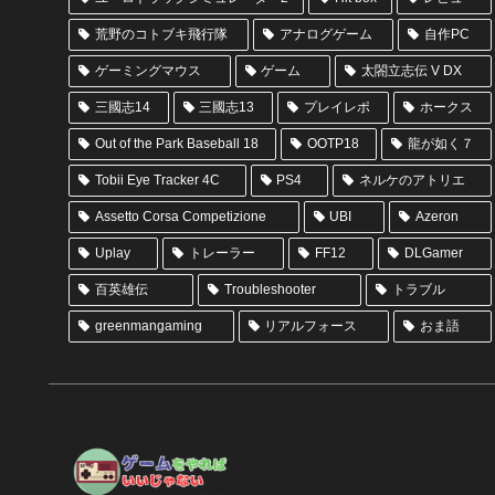
荒野のコトブキ飛行隊
アナログゲーム
自作PC
ゲーミングマウス
ゲーム
太閤立志伝 V DX
三國志14
三國志13
プレイレポ
ホークス
Out of the Park Baseball 18
OOTP18
龍が如く７
Tobii Eye Tracker 4C
PS4
ネルケのアトリエ
Assetto Corsa Competizione
UBI
Azeron
Uplay
トレーラー
FF12
DLGamer
百英雄伝
Troubleshooter
トラブル
greenmangaming
リアルフォース
おま語