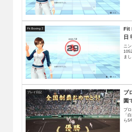
Fi
Fit Boxing 2
日
ニン
10
まし
プロ
プレイ日記
園
プロ
「白
ら5