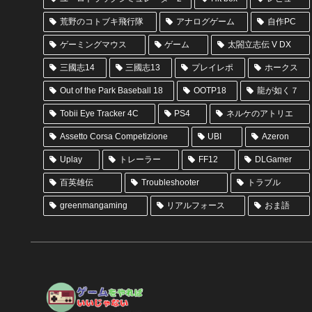
荒野のコトブキ飛行隊
アナログゲーム
自作PC
ゲーミングマウス
ゲーム
太閤立志伝 V DX
三國志14
三國志13
プレイレポ
ホークス
Out of the Park Baseball 18
OOTP18
龍が如く７
Tobii Eye Tracker 4C
PS4
ネルケのアトリエ
Assetto Corsa Competizione
UBI
Azeron
Uplay
トレーラー
FF12
DLGamer
百英雄伝
Troubleshooter
トラブル
greenmangaming
リアルフォース
おま語