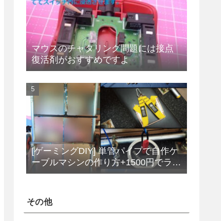
マウスのチャタリング問題には接点
復活剤がおすすめですよ
[ゲーミングDIY] 単管パイプで自作ケ
ーブルマシンの作り方+1500円でラッ
トプルダウンバーをDIY
その他