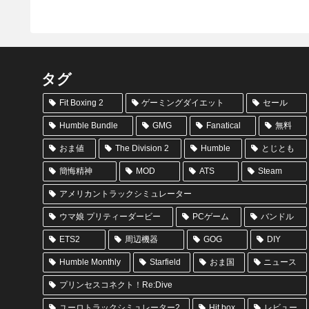
タグ
Fit Boxing 2
ゲーミングダイエット
セール
Humble Bundle
GMG
Fanatical
無料
おま値
The Division 2
Humble
とじとも
簡悔精神
MOD
ATS
Steam
アメリカントラックシミュレーター
ウマ娘 プリティーダービー
PCゲーム
バンドル
ETS2
周辺機器
GOG
DIY
Humble Monthly
Starfield
おま国
ニュース
プリンセスコネクト！Re:Dive
ユーロトラックシミュレーター2
Hit box
レビュー