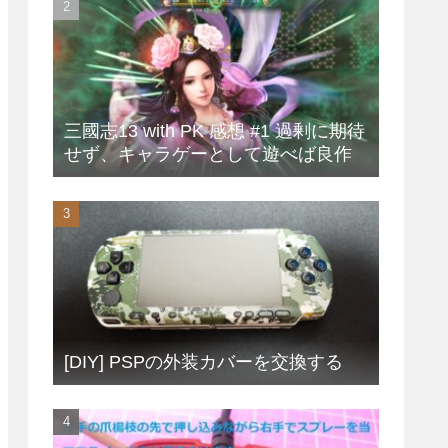
三國志13 with PK 感想 #1 過剰に期待
せず、キャラゲーとして遊べば良作
[DIY] PSPの外装カバーを交換する