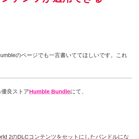
。
Humbleのページでも一言書いててほしいです。これ
る優良ストア
Humble Bundle
にて、
 Sim World 2のDLCコンテンツをセットにしたバンドルにな