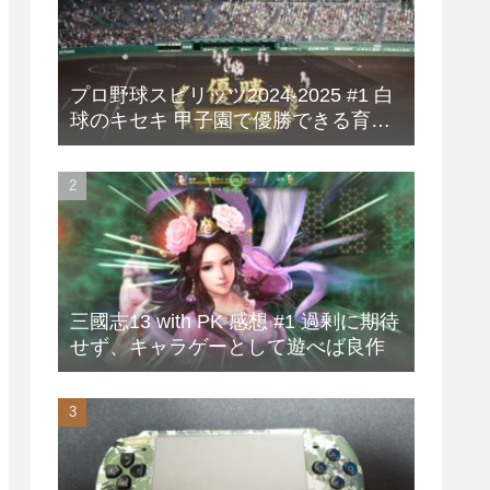
プロ野球スピリッツ2024-2025 #1 白
球のキセキ 甲子園で優勝できる育成
方法
三國志13 with PK 感想 #1 過剰に期待
せず、キャラゲーとして遊べば良作