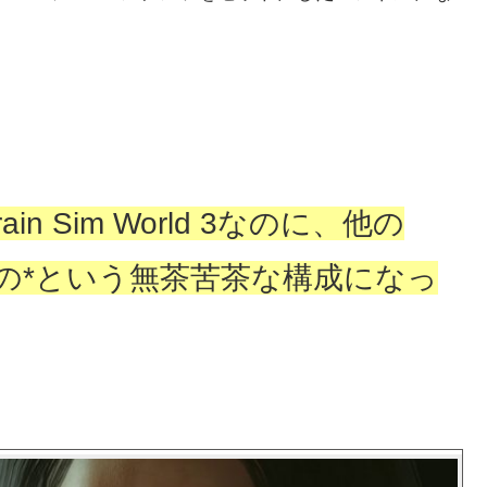
in Sim World 3なのに、他の
d 2のもの*という無茶苦茶な構成になっ