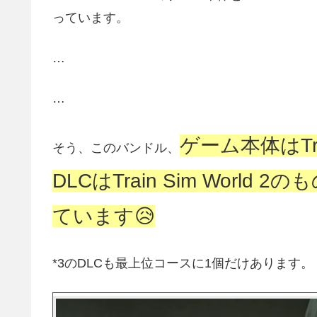
っています。
…
…
ゲーム本体はTra
そう、このバンドル、
DLCはTrain Sim Worl
ています😥
*3のDLCも最上位コースに1個だけあります。