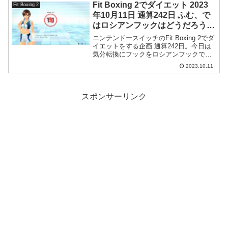
証したいですね。
Fit Boxing 2でダイエット 2023
Fit Boxing 2
年10月11日 通算242日 ふむ、で
はロシアンフックはどうだろう
か？
ニンテンドースイッチのFit Boxing 2でダ
イエットをする企画 通算242日。今日は
気分転換にフックをロシアンフックで打
ってみました。
2023.10.11
スポンサーリンク