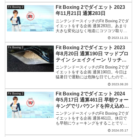
Fit Boxing 2でダイエット 2023
Fit Boxing 2
年11月21日 通算283日
ニンテンドースイッチのFit Boxing 2でダ
イエットをする企画 通算283日。あまり
大きな変化はなく地道にコツコツ取り組
む感じな日。
2023.11.21
Fit Boxing 2でダイエット 2023
Fit Boxing 2
年8月20日 通算190日 マッドプロ
テイン シェイクイーン リッチチ
ョコレート味
ニンテンドースイッチのFit Boxing 2でダ
イエットをする企画 通算190日。今日は
猛暑日で運動には危険な日でしたので大
人しくお家で筋トレをやっておきまし
2023.08.20
た。
Fit Boxing 2でダイエット 2024
Fit Boxing 2
年5月17日 通算461日 早朝ウォー
キングでリバウンドを抑え込める
説
ニンテンドースイッチのFit Boxing 2でダ
イエットをする企画 通算461日。休日で
も早朝にウォーキングをすることでリバ
ウンド幅を抑え込めるような気がします
2024.05.17
(私の場合)。もっと試行回数を増やして検