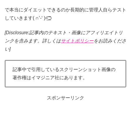
で本当にダイエットできるのか長期的に管理人自らテスト
していきます( ∩’-‘ )=͟͟͞͞⊃
[Disclosure:記事内のテキスト・画像
にアフィリエイトリ
ンクを含みます。詳しくは
サイトポリシー
をお読みくださ
い]
記事中で引用しているスクリーンショット画像の
著作権はイマジニア社にあります。
スポンサーリンク