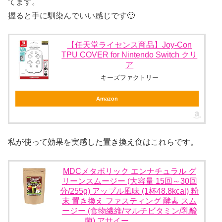
てます。
握ると手に馴染んでいい感じです🙂
【任天堂ライセンス商品】Joy-Con
TPU COVER for Nintendo Switch クリ
ア
キーズファクトリー
Amazon
私が使って効果を実感した置き換え食はこれらです。
MDCメタボリック エンナチュラル グ
リーンスムージー (大容量 15回～30回
分/255g) アップル風味 (1杯48.8kcal) 粉
末 置き換え ファスティング 酵素 スム
ージー (食物繊維/マルチビタミン/乳酸
菌) アサイー