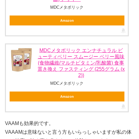
MDCメタボリック
Amazon
MDCメタボリック エンナチュラル ビ
ューティベリー スムージー ベリー風味
(食物繊維/マルチビタミン/乳酸菌) 食事
置き換え ファスティング (255グラム (x
2))
MDCメタボリック
Amazon
VAAMも効果的です。
VAAAMは意味ないと言う方もいらっしゃいますが私の体