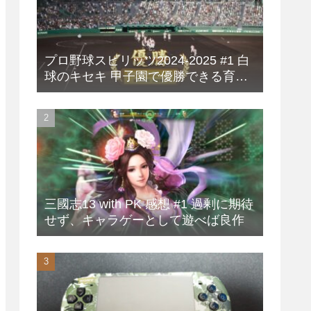
プロ野球スピリッツ2024-2025 #1 白
球のキセキ 甲子園で優勝できる育成
方法
三國志13 with PK 感想 #1 過剰に期待
せず、キャラゲーとして遊べば良作