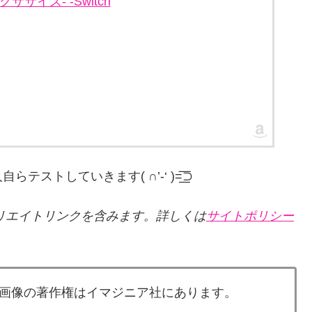
エクササイズ- -Switch
していきます( ∩’-‘ )=͟͟͞͞⊃
リエイトリンクを含みます。詳しくは
サイトポリシー
画像の著作権はイマジニア社にあります。