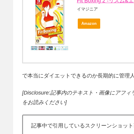
Fit Boxing 2 -リズム&
イマジニア
Amazon
で本当にダイエットできるのか長期的に管理人自らテスト
[Disclosure:記事内のテキスト・画像
にアフィ
をお読みください]
記事中で引用しているスクリーンショット