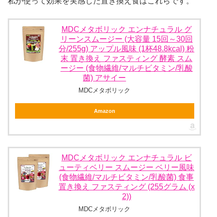
私が使って効果を実感した置き換え食はこれらです。
MDCメタボリック エンナチュラル グ
リーンスムージー (大容量 15回～30回
分/255g) アップル風味 (1杯48.8kcal) 粉
末 置き換え ファスティング 酵素 スム
ージー (食物繊維/マルチビタミン/乳酸
菌) アサイー
MDCメタボリック
Amazon
MDCメタボリック エンナチュラル ビ
ューティベリー スムージー ベリー風味
(食物繊維/マルチビタミン/乳酸菌) 食事
置き換え ファスティング (255グラム (x
2))
MDCメタボリック