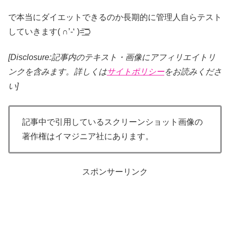
で本当にダイエットできるのか長期的に管理人自らテスト
していきます( ∩’-‘ )=͟͟͞͞⊃
[Disclosure:記事内のテキスト・画像
にアフィリエイトリ
ンクを含みます。詳しくは
サイトポリシー
をお読みくださ
い]
記事中で引用しているスクリーンショット画像の
著作権はイマジニア社にあります。
スポンサーリンク