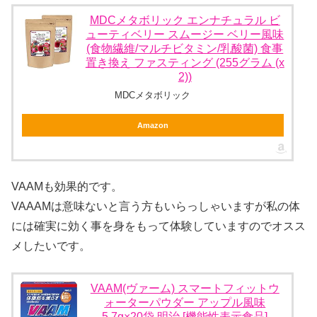
MDCメタボリック エンナチュラル ビ
ューティベリー スムージー ベリー風味
(食物繊維/マルチビタミン/乳酸菌) 食事
置き換え ファスティング (255グラム (x
2))
MDCメタボリック
Amazon
VAAMも効果的です。
VAAAMは意味ないと言う方もいらっしゃいますが私の体
には確実に効く事を身をもって体験していますのでオスス
メしたいです。
VAAM(ヴァーム) スマートフィットウ
ォーターパウダー アップル風味
5.7g×20袋 明治 [機能性表示食品]