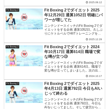
容を大きく見直すことになりました。
2025.09.12
Fit Boxing 2でダイエット 2025
Fit Boxing 2
年12月29日 通算1052日 明確にパ
ワーが増してた
ニンテンドースイッチのFit Boxing 2でダ
イエットをする企画 通算1052日。久しぶ
りにケトルベルでHIITトレーニングをし
たら軽く感じました。
2025.12.29
Fit Boxing 2でダイエット 2024
Fit Boxing 2
年10月17日 通算614日 職場で変
な噂が立つ😥
ニンテンドースイッチのFit Boxing 2でダ
イエットをする企画 通算614日。職場で
変な噂が立ってしまいました。次の出勤
日に噂を広めた主をボコボコにしようと
2024.10.17
思います。
Fit Boxing 2でダイエット 2025
Fit Boxing 2
年4月13日 通算792日 今日もAIい
じって終わる
ニンテンドースイッチのFit Boxing 2でダ
イエットをする企画 通算792日。今日も
AIをいじってました。そして疲労から全