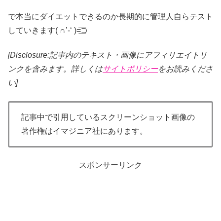
で本当にダイエットできるのか長期的に管理人自らテスト
していきます( ∩’-‘ )=͟͟͞͞⊃
[Disclosure:記事内のテキスト・画像
にアフィリエイトリ
ンクを含みます。詳しくは
サイトポリシー
をお読みくださ
い]
記事中で引用しているスクリーンショット画像の
著作権はイマジニア社にあります。
スポンサーリンク