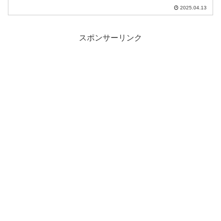
く回復できていなかったので筋トレは勇
2025.04.13
気を持って中止しました。
スポンサーリンク