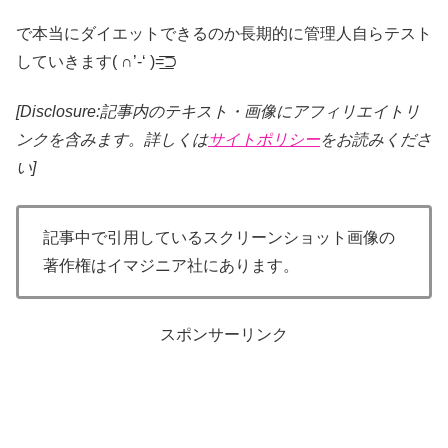
で本当にダイエットできるのか長期的に管理人自らテスト
していきます( ∩’-‘ )=͟͟͞͞⊃
[Disclosure:記事内のテキスト・画像
にアフィリエイトリ
ンクを含みます。詳しくは
サイトポリシー
をお読みくださ
い]
記事中で引用しているスクリーンショット画像の
著作権はイマジニア社にあります。
スポンサーリンク