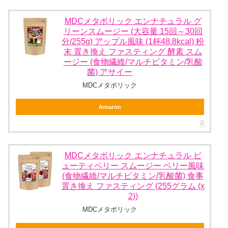
MDCメタボリック エンナチュラル グ
リーンスムージー (大容量 15回～30回
分/255g) アップル風味 (1杯48.8kcal) 粉
末 置き換え ファスティング 酵素 スム
ージー (食物繊維/マルチビタミン/乳酸
菌) アサイー
MDCメタボリック
Amazon
MDCメタボリック エンナチュラル ビ
ューティベリー スムージー ベリー風味
(食物繊維/マルチビタミン/乳酸菌) 食事
置き換え ファスティング (255グラム (x
2))
MDCメタボリック