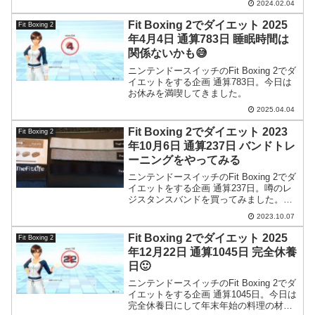
2024.02.04
Fit Boxing 2でダイエット 2025
Fit Boxing 2
年4月4日 通算783日 睡眠時間は
関係ないかも😅
ニンテンドースイッチのFit Boxing 2でダ
イエットをする企画 通算783日。今日は
お休みを満喫してきました。
2025.04.04
Fit Boxing 2でダイエット 2023
Fit Boxing 2
年10月6日 通算237日 バンドトレ
ーニングをやってみる
ニンテンドースイッチのFit Boxing 2でダ
イエットをする企画 通算237日。噂のレ
ジスタンスバンドを買ってみました。ま
ずはどんなものか試してみました。
2023.10.07
Fit Boxing 2でダイエット 2025
Fit Boxing 2
年12月22日 通算1045日 完全休養
日🙂
ニンテンドースイッチのFit Boxing 2でダ
イエットをする企画 通算1045日。今日は
完全休養日にして年末年始の料理の材料