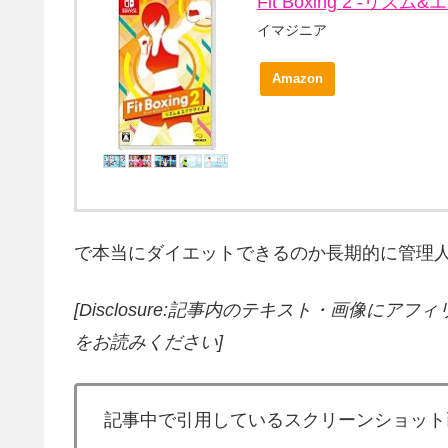
Fit Boxing 2 -リズム&
イマジニア
Amazon
で本当にダイエットできるのか長期的に管理人自らテスト
[Disclosure:記事内のテキスト・画像
にアフィ
をお読みください]
記事中で引用しているスクリーンショット