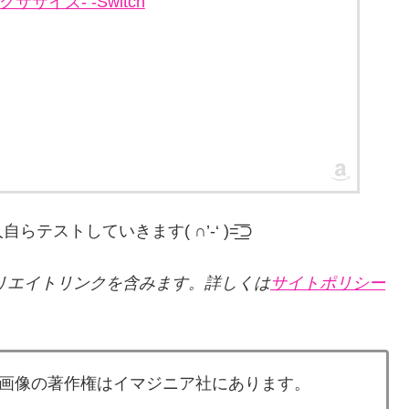
エクササイズ- -Switch
していきます( ∩’-‘ )=͟͟͞͞⊃
リエイトリンクを含みます。詳しくは
サイトポリシー
画像の著作権はイマジニア社にあります。