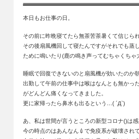
本日もお仕事の日。
その前に昨晩寝てたら無茶苦茶暑くて信じら
その後扇風機回して寝たんですがそれでも蒸し
ために鳴いたり(鹿の鳴き声ってむちゃくちゃ大
睡眠で回復できないのと扇風機が効いたのか
出勤して午前の仕事中は喉はなんとも無かっ
がどんどん痛くなってきました。
更に家帰ったら鼻水も出るという…( ´Д`)
あ、私は世間が言うところの新型コロナ()は
今の時点のはあんなん💉で免疫系が破壊され