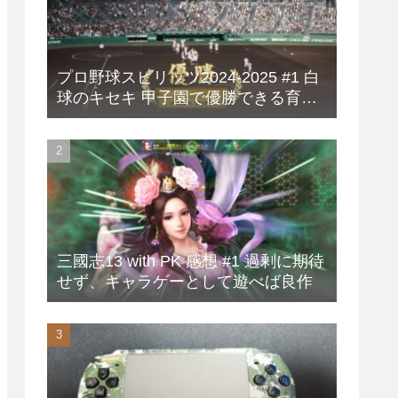
プロ野球スピリッツ2024-2025 #1 白
球のキセキ 甲子園で優勝できる育成
方法
三國志13 with PK 感想 #1 過剰に期待
せず、キャラゲーとして遊べば良作