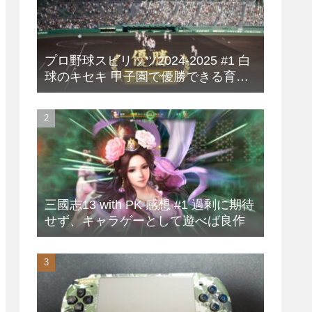
プロ野球スピリッツ2024-2025 #1 白
球のキセキ 甲子園で優勝できる育成
方法
三國志13 with PK 感想 #1 過剰に期待
せず、キャラゲーとして遊べば良作