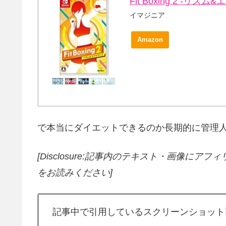
Fit Boxing 2 -リズム&
イマジニア
Amazon
で本当にダイエットできるのか長期的に管理人自らテスト
[Disclosure:記事内のテキスト・画像
にアフィ
をお読みください]
記事中で引用しているスクリーンショット