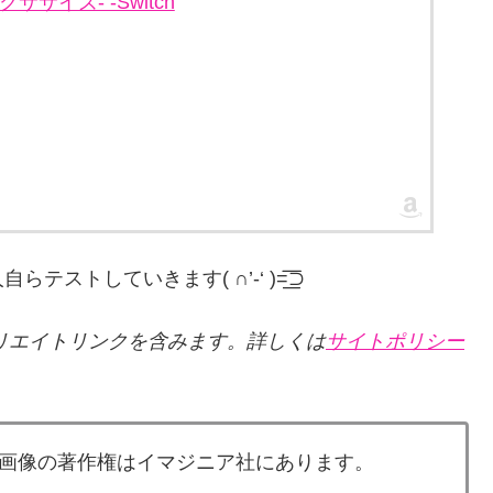
エクササイズ- -Switch
していきます( ∩’-‘ )=͟͟͞͞⊃
リエイトリンクを含みます。詳しくは
サイトポリシー
画像の著作権はイマジニア社にあります。