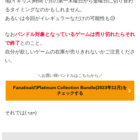
地(イギリス)時間で月の第一木曜日から金曜日に切り替わ
るタイミングなのかもしれません。
あるいは今回がイレギュラーなだけの可能性も😥
なお
バンドル対象となっているゲームは売り切れたらそれ
で終了
とのこと。
自分が欲しいゲームの在庫が売りきれないかご注意くださ
い。
＼お買い得バンドルはこちらから／
FanaticalのPlatinum Collection Bundle(2023年12月)を
チェックする
それでは( •ܫ•)