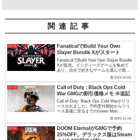
関連記事
FanaticalでBuild Your Own
セール
Slayer Bundle Xがスタート
FanaticalでBuild Your Own Slayer Bundle
Xが販売。インディーズゲームを集めて
あり、自分で好きなゲームを選んで購入
するスタイルのバンドルです。今回はそ
2023.10.03
こそこ有名なタイトルが入っています。
Call of Duty : Black Ops Cold
セール
War GMGの割引価格メモ ※追記
Call of Duty: Black Ops Cold Warがリリ
ースされました。予約受付開始からリリ
ース直後に至るまでのGreen Man
Gaming(GMG)の割引率を掲載。今後の価
2020.11.16
格検討の参考として記録するものです。
DOOM EternalがGMGで予約
セール
25%OFF。デラックス版はSteam