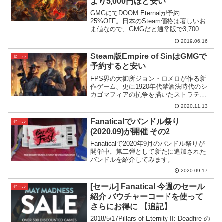
より5,000円ほど安い
GMGにてDOOM Eternalが予約
25%OFF。日本のSteam価格は著しいお
ま値なので、GMGだと通常版で3,700円
ほどデラックス版だと5,000円近く安いと
2019.06.16
いう破格になっています。
Steam版Empire of SinはGMGで
セール
予約すると安い
FPS界の大御所ジョン・ロメロが作る新
作ゲーム、更に1920年代禁酒法時代のシ
カゴマフィアの抗争を描いたストラテジ
ーゲームということで注目を集める
2020.11.13
Empire of Sin。GMGでは予約セール中で
Steamで購入するよりも安くなっていま
Fanaticalでバンドル祭り
セール
す。
(2020.09)が開催 その2
Fanaticalで2020年9月のバンドル祭りが
開催中。第二弾として新たに追加された
バンドルを紹介してみます。
2020.09.17
[セール] Fanatical 今週のセール
セール
紹介 バウチャーコードを使って
さらにお得に 【追記】
2018/5/17Pillars of Eternity II: Deadfire の