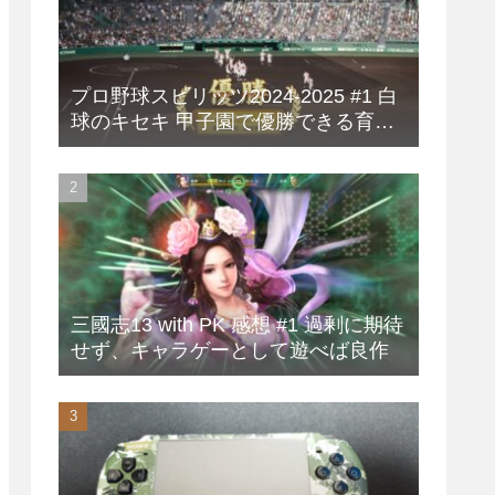
プロ野球スピリッツ2024-2025 #1 白
球のキセキ 甲子園で優勝できる育成
方法
三國志13 with PK 感想 #1 過剰に期待
せず、キャラゲーとして遊べば良作