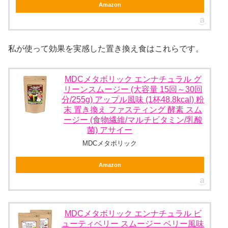
Amazon
私が使って効果を実感した置き換え食はこれらです。
MDCメタボリック エンナチュラル グ
リーンスムージー (大容量 15回～30回
分/255g) アップル風味 (1杯48.8kcal) 粉
末 置き換え ファスティング 酵素 スム
ージー (食物繊維/マルチビタミン/乳酸
菌) アサイー
MDCメタボリック
Amazon
MDCメタボリック エンナチュラル ビ
ューティベリー スムージー ベリー風味