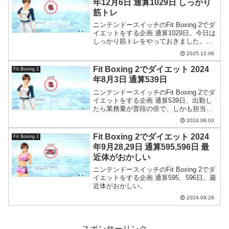
年12月6日 通算1029日 しっかり
筋トレ
ニンテンドースイッチのFit Boxing 2でダ
イエットをする企画 通算1029日。今日は
しっかり筋トレをやっておきました。フ
ィットボクシングもやっています。
2025.12.06
Fit Boxing 2でダイエット 2024
Fit Boxing 2
年8月3日 通算539日
ニンテンドースイッチのFit Boxing 2でダ
イエットをする企画 通算539日。出勤し
たら業務量が普段の倍で、しかも担当が
変更になっていたという真夏のミステリ
2024.08.03
ー。
Fit Boxing 2でダイエット 2024
Fit Boxing 2
年9月28,29日 通算595,596日 最
近体がおかしい
ニンテンドースイッチのFit Boxing 2でダ
イエットをする企画 通算595、596日。最
近体がおかしい。
2024.09.29
スポンサーリンク