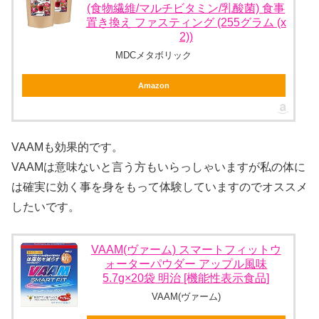
(食物繊維/マルチビタミン/乳酸菌) 食事
置き換え ファスティング (255グラム (x
2))
MDCメタボリック
Amazon
VAAMも効果的です。
VAAMは意味ないと言う方もいらっしゃいますが私の体に
は確実に効く事を身をもって体験していますのでオススメ
したいです。
VAAM(ヴァーム) スマートフィットウ
ォーターパウダー アップル風味
5.7g×20袋 明治 [機能性表示食品]
VAAM(ヴァーム)