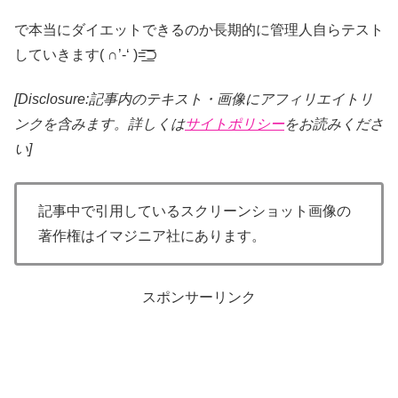
で本当にダイエットできるのか長期的に管理人自らテスト
していきます( ∩’-‘ )=͟͟͞͞⊃
[Disclosure:記事内のテキスト・画像
にアフィリエイトリ
ンクを含みます。詳しくは
サイトポリシー
をお読みくださ
い]
記事中で引用しているスクリーンショット画像の
著作権はイマジニア社にあります。
スポンサーリンク