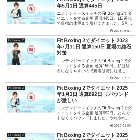
年5月1日 通算445日
ニンテンドースイッチのFit Boxing 2でダ
イエットをする企画 通算445日。1日遅れ
で目標の体重まで戻せてきました。5月は
このまま順調に進めたいものです。
2024.05.01
Fit Boxing 2でダイエット 2023
Fit Boxing 2
年7月11日 通算150日 夏場の結石
対策
ニンテンドースイッチのFit Boxing 2でダ
イエットをする企画 通算150日。私は結
石になりやすいので夏場は特に注意して
対策をしています。
2023.07.11
Fit Boxing 2でダイエット 2025
Fit Boxing 2
年1月3日 通算692日 リバウンド
が激しい
ニンテンドースイッチのFit Boxing 2でダ
イエットをする企画 通算692日。とんで
もなくリバウンドしました。やれやれ。
2025.01.03
Fit Boxing 2でダイエット 2025
Fit Boxing 2