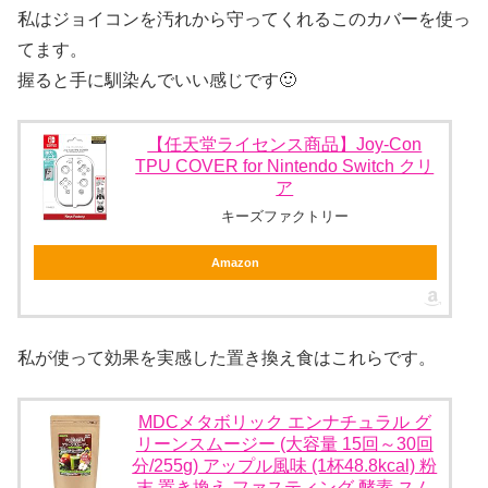
私はジョイコンを汚れから守ってくれるこのカバーを使っ
てます。
握ると手に馴染んでいい感じです🙂
【任天堂ライセンス商品】Joy-Con
TPU COVER for Nintendo Switch クリ
ア
キーズファクトリー
Amazon
私が使って効果を実感した置き換え食はこれらです。
MDCメタボリック エンナチュラル グ
リーンスムージー (大容量 15回～30回
分/255g) アップル風味 (1杯48.8kcal) 粉
末 置き換え ファスティング 酵素 スム