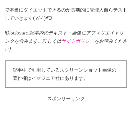
で本当にダイエットできるのか長期的に管理人自らテスト
していきます( ∩’-‘ )=͟͟͞͞⊃
[Disclosure:記事内のテキスト・画像
にアフィリエイトリ
ンクを含みます。詳しくは
サイトポリシー
をお読みくださ
い]
記事中で引用しているスクリーンショット画像の
著作権はイマジニア社にあります。
スポンサーリンク