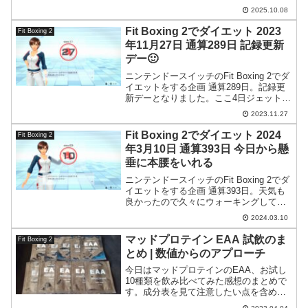
になり…。疲れました。
2025.10.08
Fit Boxing 2でダイエット 2023
Fit Boxing 2
年11月27日 通算289日 記録更新
デー🙂
ニンテンドースイッチのFit Boxing 2でダ
イエットをする企画 通算289日。記録更
新デーとなりました。ここ4日ジェットコ
ースターのような急展開。
2023.11.27
Fit Boxing 2でダイエット 2024
Fit Boxing 2
年3月10日 通算393日 今日から懸
垂に本腰をいれる
ニンテンドースイッチのFit Boxing 2でダ
イエットをする企画 通算393日。天気も
良かったので久々にウォーキングして神
社にお礼参りに行ってきました。フィッ
2024.03.10
トボクシングと筋トレも実行。また今日
から時短に向けて懸垂に取り組むことに
マッドプロテイン EAA 試飲のま
Fit Boxing 2
しました。
とめ | 数値からのアプローチ
今日はマッドプロテインのEAA、お試し
10種類を飲み比べてみた感想のまとめで
す。成分表を見て注意したい点を含めつ
つ、この製品の感想を書いてみたいと思