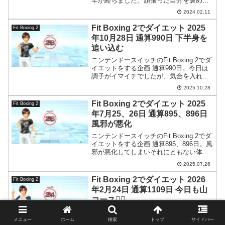
年が経ちました。頑張った自分を褒めて
あげたいです。世の中には2種類の人間が
2024.02.11
いる。ダイエットに成功するものとしな
いもの…。君はどっちだ？
Fit Boxing 2でダイエット 2025
Fit Boxing 2
年10月28日 通算990日 下半身を
追い込む
ニンテンドースイッチのFit Boxing 2でダ
イエットをする企画 通算990日。今日は
調子がイマイチでしたが、気合を入れる
ために16kgのケトルベルで下半身強化を
2025.10.28
やっておきました。
Fit Boxing 2でダイエット 2025
Fit Boxing 2
年7月25、26日 通算895、896日
風邪が悪化
ニンテンドースイッチのFit Boxing 2でダ
イエットをする企画 通算895、896日。風
邪が悪化してしまいそれにともない体重
も信じられないくらい増加しています( -
2025.07.26
_-)
Fit Boxing 2でダイエット 2026
Fit Boxing 2
年2月24日 通算1109日 今日も山
コース🚶‍♀️
ニンテンドースイッチのFit Boxing 2でダ
イエットをする企画 通算1109日。今日も
メニュー
ホーム
検索
トップ
サイドバー