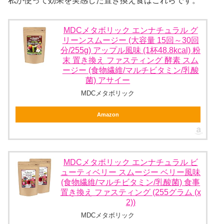
私が使って効果を実感した置き換え食はこれらです。
MDCメタボリック エンナチュラル グ
リーンスムージー (大容量 15回～30回
分/255g) アップル風味 (1杯48.8kcal) 粉
末 置き換え ファスティング 酵素 スム
ージー (食物繊維/マルチビタミン/乳酸
菌) アサイー
MDCメタボリック
Amazon
MDCメタボリック エンナチュラル ビ
ューティベリー スムージー ベリー風味
(食物繊維/マルチビタミン/乳酸菌) 食事
置き換え ファスティング (255グラム (x
2))
MDCメタボリック