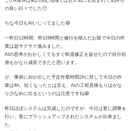
この4連休は私の済む地域ではお天気にも恵まれて気持ち
の良い日々でした🙂
ちな今日もAIいじってました😅
一昨日12時間、昨日8時間と修行を積んだお陰で今日の作
業は超サクサク進みました。
AIの思考がおかしくてもすぐ軌道修正を促せたので自分自
身もかなり成長できたと思います。
が、事前にAIが出した予定作業時間2hに対して今日の作
業は4h。短くなったとは言え、AIの工程見積もりはかな
り少なめに出るというのは注意ですね😅
昨日ほぼシステムは完成したのですが、今日は更に調整を
行い、更にブラッシュアップされたシステムが出来まし
た。