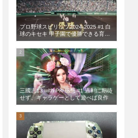
プロ野球スピリッツ2024-2025 #1 白
球のキセキ 甲子園で優勝できる育成
方法
三國志13 with PK 感想 #1 過剰に期待
せず、キャラゲーとして遊べば良作