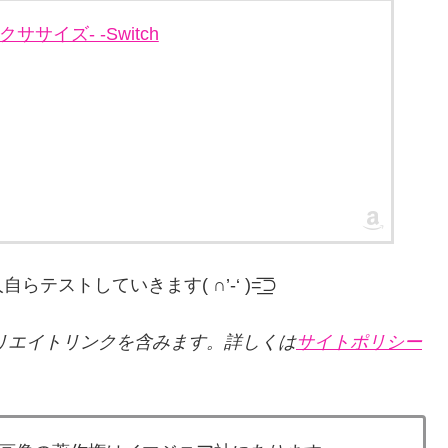
エクササイズ- -Switch
していきます( ∩’-‘ )=͟͟͞͞⊃
リエイトリンクを含みます。詳しくは
サイトポリシー