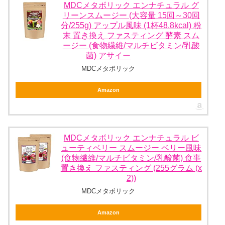
MDCメタボリック エンナチュラル グ
リーンスムージー (大容量 15回～30回
分/255g) アップル風味 (1杯48.8kcal) 粉
末 置き換え ファスティング 酵素 スム
ージー (食物繊維/マルチビタミン/乳酸
菌) アサイー
MDCメタボリック
Amazon
MDCメタボリック エンナチュラル ビ
ューティベリー スムージー ベリー風味
(食物繊維/マルチビタミン/乳酸菌) 食事
置き換え ファスティング (255グラム (x
2))
MDCメタボリック
Amazon