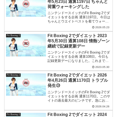
年5月23日 通算1197日 ちゃんと
荷重ウォーキングした
ニンテンドースイッチのFit Boxing 2でダ
イエットをする企画 通算1197日。今日は
ちゃんとウエイトベストを着てウォーキ
ングをしておきました。
2026.05.23
Fit Boxing 2でダイエット 2023
Fit Boxing 2
年5月30日 通算108日 情熱ゾーン
継続で記録更新デー
ニンテンドースイッチのFit Boxing 2でダ
イエットをする企画 通算108日。今日も
記録更新デーになりました。これまでと
は傾向が違って、長く下落が続いていま
2023.05.30
す。
Fit Boxing 2でダイエット 2026
Fit Boxing 2
年4月26日 通算1170日 トラブル
発生😥
ニンテンドースイッチのFit Boxing 2でダ
イエットをする企画 通算1170日。このサ
イトの過去最大のピンチです。急におか
しくなってしまった。壊れたのかも…。
2026.04.26
Fit Boxing 2でダイエット 2024
Fit Boxing 2