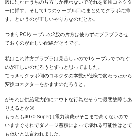
股に別れたうちの片方しか使わないでそれを変換コネクタ
ーに挿す。そして1つのケーブル口にまとめてグラボに挿
す。というのが正しいやり方なのだとか。
つまりPCIケーブルの2股の片方は使わずにブラブラさせ
ておくのが正しい配線だそうです。
私はこれ片方ブラブラは見苦しいので1ケーブルでつなぐ
のが正しいのだろうとずっと思ってました。
てっきりグラボ側のコネクタの本数が仕様で変わったから
変換コネクターをかますのだろうと。
がそれは供給電力的にアウトな行為だそうで最悪故障もあ
りえるとか😥
もっとも4070 Superは電力消費がそこまで高くないので
いますぐそれでダメージ蓄積によって壊れる可能性はとて
も低いとは言われました。