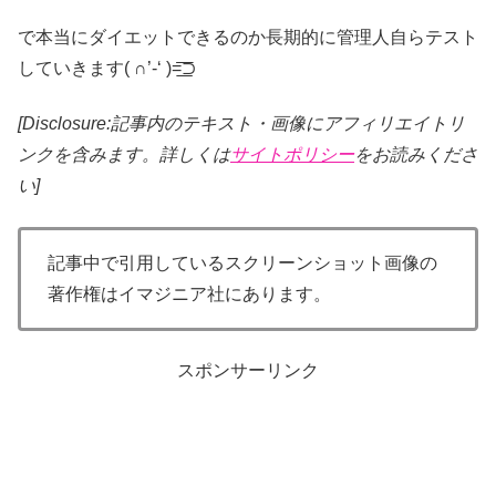
で本当にダイエットできるのか長期的に管理人自らテスト
していきます( ∩’-‘ )=͟͟͞͞⊃
[Disclosure:記事内のテキスト・画像
にアフィリエイトリ
ンクを含みます。詳しくは
サイトポリシー
をお読みくださ
い]
記事中で引用しているスクリーンショット画像の
著作権はイマジニア社にあります。
スポンサーリンク