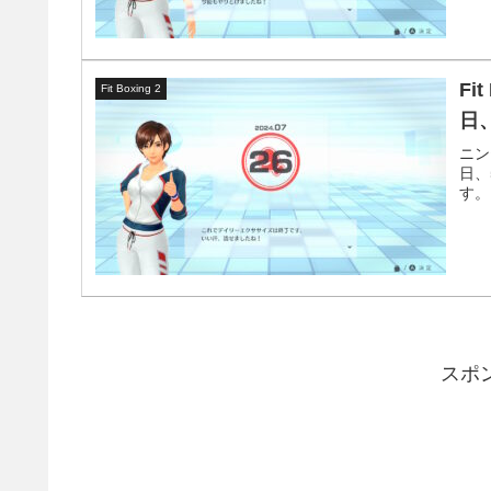
Fi
Fit Boxing 2
日
ニン
日、
す。
スポ