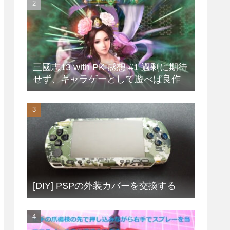
三國志13 with PK 感想 #1 過剰に期待
せず、キャラゲーとして遊べば良作
[DIY] PSPの外装カバーを交換する