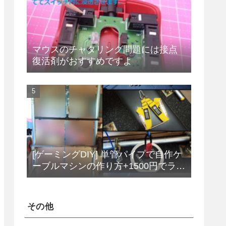
マウスのチャタリング問題には接点
復活剤がおすすめですよ
[ゲーミングDIY] 単管パイプで自作ケ
ーブルマシンの作り方+1500円でラッ
トプルダウンバーをDIY
その他