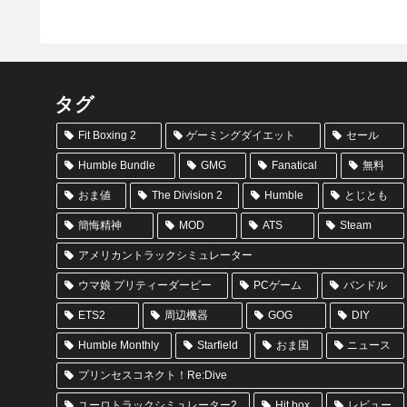
タグ
Fit Boxing 2
ゲーミングダイエット
セール
Humble Bundle
GMG
Fanatical
無料
おま値
The Division 2
Humble
とじとも
簡悔精神
MOD
ATS
Steam
アメリカントラックシミュレーター
ウマ娘 プリティーダービー
PCゲーム
バンドル
ETS2
周辺機器
GOG
DIY
Humble Monthly
Starfield
おま国
ニュース
プリンセスコネクト！Re:Dive
ユーロトラックシミュレーター2
Hit box
レビュー