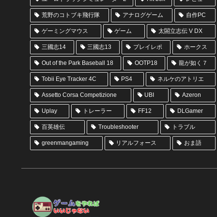
荒野のコトブキ飛行隊
アナログゲーム
自作PC
ゲーミングマウス
ゲーム
太閤立志伝 V DX
三國志14
三國志13
プレイレポ
ホークス
Out of the Park Baseball 18
OOTP18
龍が如く７
Tobii Eye Tracker 4C
PS4
ネルケのアトリエ
Assetto Corsa Competizione
UBI
Azeron
Uplay
トレーラー
FF12
DLGamer
百英雄伝
Troubleshooter
トラブル
greenmangaming
リアルフォース
おま語