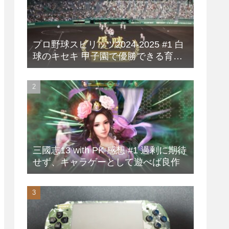
プロ野球スピリッツ2024-2025 #1 白
球のキセキ 甲子園で優勝できる育成
方法
三國志13 with PK 感想 #1 過剰に期待
せず、キャラゲーとして遊べば良作