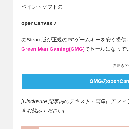
ペイントソフトの
openCanvas 7
のSteam版が正規のPCゲームキーを安く提
Green Man Gaming(GMG)
でセールになって
お急ぎの
GMGのopenCa
[Disclosure:記事内のテキスト・画像
にアフィ
をお読みください]