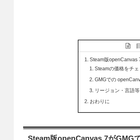
Steam版openCanva
Steamの価格をチ
GMGでの openCa
リージョン・言語等
おわりに
Steam版openCanvas 7がGM