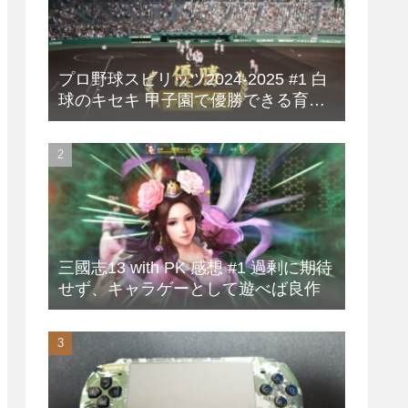
プロ野球スピリッツ2024-2025 #1 白
球のキセキ 甲子園で優勝できる育成
方法
三國志13 with PK 感想 #1 過剰に期待
せず、キャラゲーとして遊べば良作