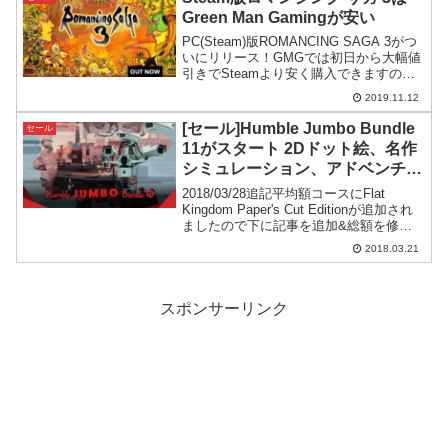
Green Man Gamingが安い
PC(Steam)版ROMANCING SAGA 3がつ
いにリリース！GMGでは初日から大幅値
引きでSteamより安く購入できますので
紹介してみます。
2019.11.12
[セール]Humble Jumbo Bundle
セール
11がスタート 2Dドット絵、名作
シミュレーション、アドベンチャ
ーあり
2018/03/28追記平均額コースにFlat
Kingdom Paper's Cut Editionが追加され
ましたので下に記事を追加&総額を修正
Humble Jumbo Bundle 11 がスタートゲ
2018.03.21
ームをバンドルにして格安で提供して...
スポンサーリンク