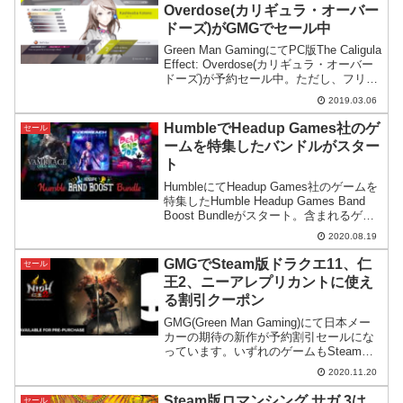
Overdose(カリギュラ・オーバー
ドーズ)がGMGでセール中
Green Man GamingにてPC版The Caligula
Effect: Overdose(カリギュラ・オーバー
ドーズ)が予約セール中。ただし、フリュ
ーの公式サイトにはPC版の記載が一切な
2019.03.06
く、自分たちは関係ないというスタンス
に若干の不安も残ります。
HumbleでHeadup Games社のゲ
セール
ームを特集したバンドルがスター
ト
HumbleにてHeadup Games社のゲームを
特集したHumble Headup Games Band
Boost Bundleがスタート。含まれるゲー
ムのジャンルが多彩で色々遊んでみたい
2020.08.19
方におすすめなバンドルです。
GMGでSteam版ドラクエ11、仁
セール
王2、ニーアレプリカントに使え
る割引クーポン
GMG(Green Man Gaming)にて日本メー
カーの期待の新作が予約割引セールにな
っています。いずれのゲームもSteamで
購入するよりも安いのでおすすめですが
2020.11.20
仁王2についてはちょっと気になる点もあ
ります。
Steam版ロマンシング サガ 3は
セール