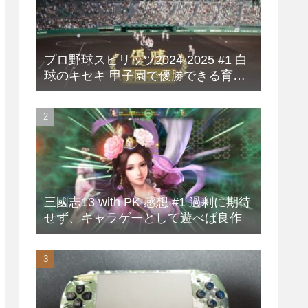
プロ野球スピリッツ2024-2025 #1 白
球のキセキ 甲子園で優勝できる育成
方法
三國志13 with PK 感想 #1 過剰に期待
せず、キャラゲーとして遊べば良作