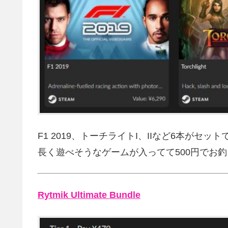
F1 2019、トーチライトI、IIなど6本がセッ
長く遊べそうなゲームが入ってて500円でお
Rytmik Ultimate Bundle