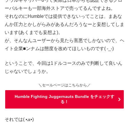
ソウルキャリバー6って実際は日本からも認証できるグロ
ーバルキーも一部海外ストアで売ってるんですよね。
それなのにHumbleでは提供できないってことは、まあな
んか圧力とかしがらみがあるんだろうなーと妄想してしま
います
(あくまでも妄想よ)
。
が、そんなんユーザーから見たら害悪でしかないので、ヘ
イト企業■ンナムは態度を改めてほしいものです( -_-)
ということで、今回は1ドルコースのみで判断して良いん
じゃないでしょうか。
＼セールページはこちらから／
Humble Fighting Juggernauts Bundle をチェックす
る！
それでは( •ܫ•)