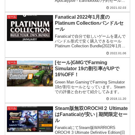
Apocalypse - Earthbloodの予約セールが
開催。Epicストアで予約するよりもずっ
2021.02.03
と安くなっています。
Fanatical 2022年1月度の
セール
Platinum Collectionバンドルセ
ール
Fanaticalで自分で欲しいゲームを選んで
バンドル形式で安く購入できるセール
Platinum Collection Bundle(2022年1月度)
がスタート。コースの価格がやや上昇し
2022.01.06
ていますが、それでもなおお買い得にな
っています。
[セール]GMGでFarming
セール
Simulator 19の割引率がUPで
16%OFF！
Green Man GamingでFarming Simulator
19が割引セールとなっています。Steam
での評価と合わせて紹介してみます。
2018.11.20
Steam版無双OROCHI２ Ultimate
セール
はFanaticalが安い | 期間限定セー
ル
FanaticalにてSteam版WARRIORS
OROCHI 3 Ultimate Definitive Edition(日