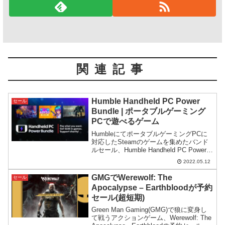
関連記事
Humble Handheld PC Power
セール
Bundle | ポータブルゲーミング
PCで遊べるゲーム
HumbleにてポータブルゲーミングPCに
対応したSteamのゲームを集めたバンド
ルセール、Humble Handheld PC Power
Bundleが開催。Steamで評価の高いゲー
2022.05.12
ムが集められており費用対効果も高そう
です。
GMGでWerewolf: The
セール
Apocalypse – Earthbloodが予約
セール(超短期)
Green Man Gaming(GMG)で狼に変身し
て戦うアクションゲーム、Werewolf: The