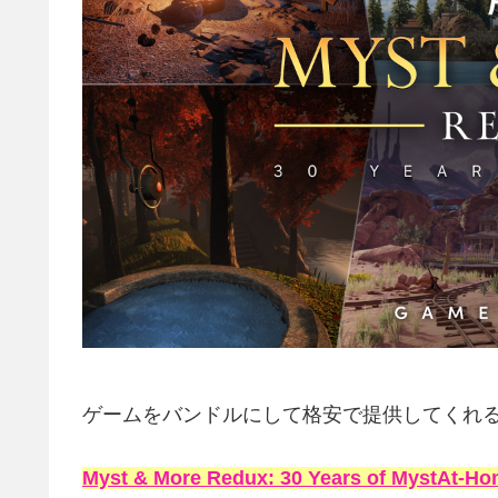
ゲームをバンドルにして格安で提供してくれ
Myst & More Redux: 30 Years of MystAt-H