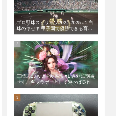
プロ野球スピリッツ2024-2025 #1 白
球のキセキ 甲子園で優勝できる育成
方法
三國志13 with PK 感想 #1 過剰に期待
せず、キャラゲーとして遊べば良作