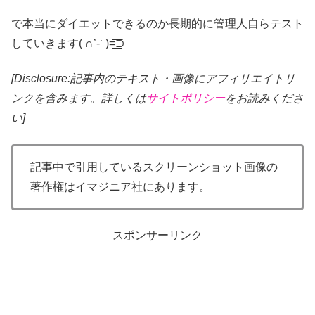
で本当にダイエットできるのか長期的に管理人自らテスト
していきます( ∩’-‘ )=͟͟͞͞⊃
[Disclosure:記事内のテキスト・画像
にアフィリエイトリ
ンクを含みます。詳しくは
サイトポリシー
をお読みくださ
い]
記事中で引用しているスクリーンショット画像の
著作権はイマジニア社にあります。
スポンサーリンク