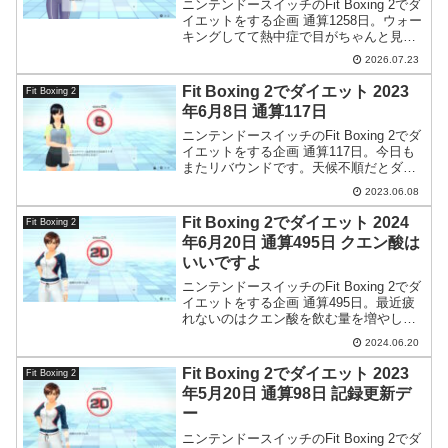
ニンテンドースイッチのFit Boxing 2でダ
イエットをする企画 通算1258日。ウォー
キングしてて熱中症で目がちゃんと見え
なくなりました。かなり焦りました。も
2026.07.23
ちろん今は回復しています。
Fit Boxing 2でダイエット 2023
Fit Boxing 2
年6月8日 通算117日
ニンテンドースイッチのFit Boxing 2でダ
イエットをする企画 通算117日。今日も
またリバウンドです。天候不順だとダイ
エットのリズムも狂いますね。
2023.06.08
Fit Boxing 2でダイエット 2024
Fit Boxing 2
年6月20日 通算495日 クエン酸は
いいですよ
ニンテンドースイッチのFit Boxing 2でダ
イエットをする企画 通算495日。最近疲
れないのはクエン酸を飲む量を増やした
からかもしれない。
2024.06.20
Fit Boxing 2でダイエット 2023
Fit Boxing 2
年5月20日 通算98日 記録更新デ
ー
ニンテンドースイッチのFit Boxing 2でダ