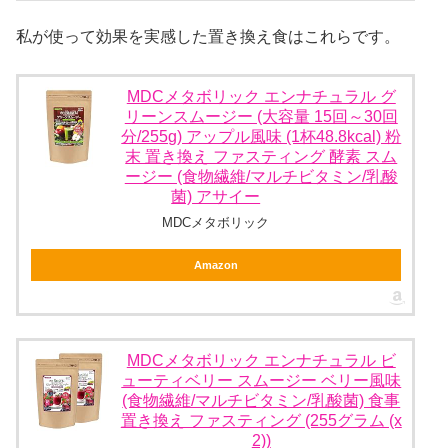
私が使って効果を実感した置き換え食はこれらです。
MDCメタボリック エンナチュラル グ
リーンスムージー (大容量 15回～30回
分/255g) アップル風味 (1杯48.8kcal) 粉
末 置き換え ファスティング 酵素 スム
ージー (食物繊維/マルチビタミン/乳酸
菌) アサイー
MDCメタボリック
Amazon
MDCメタボリック エンナチュラル ビ
ューティベリー スムージー ベリー風味
(食物繊維/マルチビタミン/乳酸菌) 食事
置き換え ファスティング (255グラム (x
2))