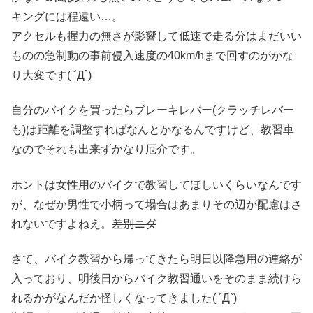
キングには程遠い…。
アクセルも握力の無さが影響して低速で走る分はまだいい
ものの急制動の事前侵入速度の40km/hまで回すのがかな
り大変です( ´Д`)
自分のバイクを買ったらブレーキレバー(クラッチレバー
も)は距離を調整すればなんとかなるんですけど、教習車
なのでそれも出来ずかなり厄介です。
ホントは女性用のバイクで教習してほしいくらいなんです
が、なぜか男性で小柄って場合はあまりその辺が配慮はさ
れないですよねえ。
差別ニダ
さて、バイク教習から帰ってきたら明日以降急用の連絡が
入っており、明後日からバイク教習通いをそのまま続けら
れるかがなんだか怪しくなってきました( ´Д`)