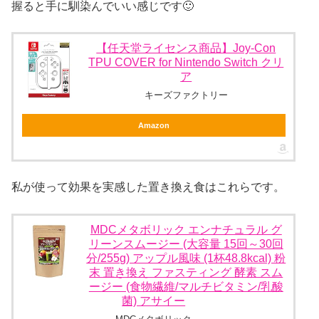
握ると手に馴染んでいい感じです🙂
【任天堂ライセンス商品】Joy-Con
TPU COVER for Nintendo Switch クリ
ア
キーズファクトリー
Amazon
私が使って効果を実感した置き換え食はこれらです。
MDCメタボリック エンナチュラル グ
リーンスムージー (大容量 15回～30回
分/255g) アップル風味 (1杯48.8kcal) 粉
末 置き換え ファスティング 酵素 スム
ージー (食物繊維/マルチビタミン/乳酸
菌) アサイー