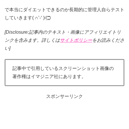
で本当にダイエットできるのか長期的に管理人自らテスト
していきます( ∩’-‘ )=͟͟͞͞⊃
[Disclosure:記事内のテキスト・画像
にアフィリエイトリ
ンクを含みます。詳しくは
サイトポリシー
をお読みくださ
い]
記事中で引用しているスクリーンショット画像の
著作権はイマジニア社にあります。
スポンサーリンク