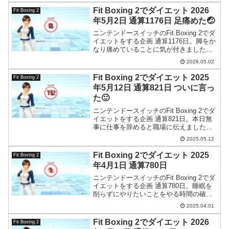
す。
Fit Boxing 2でダイエット 2026
Fit Boxing 2
年5月2日 通算1176日 足痛めた🤕
ニンテンドースイッチのFit Boxing 2でダ
イエットをする企画 通算1176日。脚をか
なり痛めていることに気が付きました。
歩きすぎでしょう。
2026.05.02
Fit Boxing 2でダイエット 2025
Fit Boxing 2
年5月12日 通算821日 ついに言っ
た🙂
ニンテンドースイッチのFit Boxing 2でダ
イエットをする企画 通算821日。本日無
事に仕事を辞めると職場に伝えました。
これで新たな道に進めます。
2025.05.12
Fit Boxing 2でダイエット 2025
Fit Boxing 2
年4月1日 通算780日
ニンテンドースイッチのFit Boxing 2でダ
イエットをする企画 通算780日。睡眠を
削らずにやりたいことをやる時間の確保
というのは難しいですね…。
2025.04.01
Fit Boxing 2でダイエット 2026
Fit Boxing 2