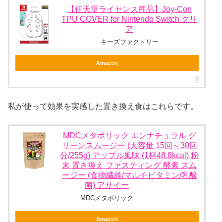
【任天堂ライセンス商品】Joy-Con
TPU COVER for Nintendo Switch クリ
ア
キーズファクトリー
Amazon
私が使って効果を実感した置き換え食はこれらです。
MDCメタボリック エンナチュラル グ
リーンスムージー (大容量 15回～30回
分/255g) アップル風味 (1杯48.8kcal) 粉
末 置き換え ファスティング 酵素 スム
ージー (食物繊維/マルチビタミン/乳酸
菌) アサイー
MDCメタボリック
Amazon