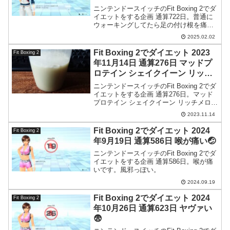
ニンテンドースイッチのFit Boxing 2でダ
イエットをする企画 通算722日。普通に
ウォーキングしてたら足の付け根を痛め
ました。意味が分かりません。
2025.02.02
Fit Boxing 2でダイエット 2023
Fit Boxing 2
年11月14日 通算276日 マッドプ
ロテイン シェイクイーン リッチ
メロン味
ニンテンドースイッチのFit Boxing 2でダ
イエットをする企画 通算276日。マッド
プロテイン シェイクイーン リッチメロン
味を飲んでみました。これがシェイクイ
2023.11.14
ーンシリーズ最後の試飲となります。
Fit Boxing 2でダイエット 2024
Fit Boxing 2
年9月19日 通算586日 喉が痛い🤕
ニンテンドースイッチのFit Boxing 2でダ
イエットをする企画 通算586日。喉が痛
いです。風邪っぽい。
2024.09.19
Fit Boxing 2でダイエット 2024
Fit Boxing 2
年10月26日 通算623日 ヤヴァい
😨