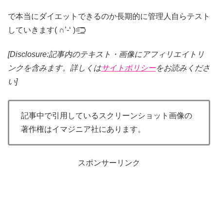
で本当にダイエットできるのか長期的に管理人自らテスト
していきます( ∩’-‘ )=͟͟͞͞⊃
[Disclosure:記事内のテキスト・画像
にアフィリエイトリ
ンクを含みます。詳しくは
サイトポリシー
をお読みくださ
い]
記事中で引用しているスクリーンショット画像の
著作権はイマジニア社にあります。
スポンサーリンク