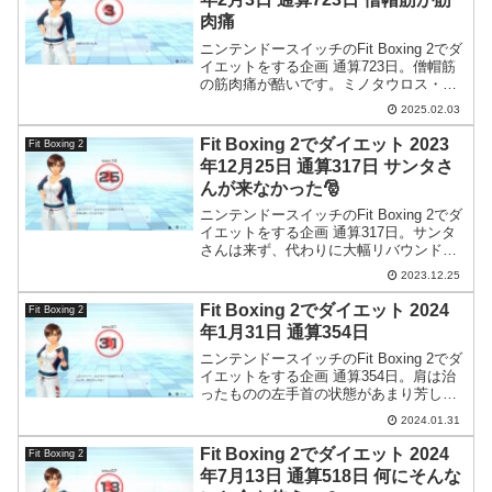
肉痛
ニンテンドースイッチのFit Boxing 2でダ
イエットをする企画 通算723日。僧帽筋
の筋肉痛が酷いです。ミノタウロス・コ
ンプレックスが効いているのでしょう。
2025.02.03
Fit Boxing 2でダイエット 2023
Fit Boxing 2
年12月25日 通算317日 サンタさ
んが来なかった🎅
ニンテンドースイッチのFit Boxing 2でダ
イエットをする企画 通算317日。サンタ
さんは来ず、代わりに大幅リバウンドが
来ました。
2023.12.25
Fit Boxing 2でダイエット 2024
Fit Boxing 2
年1月31日 通算354日
ニンテンドースイッチのFit Boxing 2でダ
イエットをする企画 通算354日。肩は治
ったものの左手首の状態があまり芳しく
ありません。
2024.01.31
Fit Boxing 2でダイエット 2024
Fit Boxing 2
年7月13日 通算518日 何にそんな