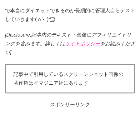
で本当にダイエットできるのか長期的に管理人自らテスト
していきます( ∩’-‘ )=͟͟͞͞⊃
[Disclosure:記事内のテキスト・画像
にアフィリエイトリ
ンクを含みます。詳しくは
サイトポリシー
をお読みくださ
い]
記事中で引用しているスクリーンショット画像の
著作権はイマジニア社にあります。
スポンサーリンク