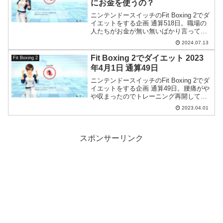
にお金を使うの？
ニンテンドースイッチのFit Boxing 2でダ
イエットをする企画 通算518日。職場の
人たちがお金が無い無いばかり言ってる
んですが、いったい何にそんなにお金を
2024.07.13
使うのか自分にはさっぱりわかりませ
ん。
Fit Boxing 2でダイエット 2023
Fit Boxing 2
年4月1日 通算49日
ニンテンドースイッチのFit Boxing 2でダ
イエットをする企画 通算49日。腰痛がや
や収まったのでトレーニング再開してみ
ました。
2023.04.01
スポンサーリンク