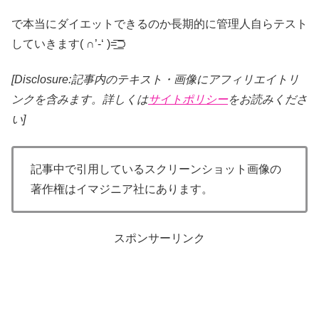
で本当にダイエットできるのか長期的に管理人自らテスト
していきます( ∩’-‘ )=͟͟͞͞⊃
[Disclosure:記事内のテキスト・画像
にアフィリエイトリ
ンクを含みます。詳しくは
サイトポリシー
をお読みくださ
い]
記事中で引用しているスクリーンショット画像の
著作権はイマジニア社にあります。
スポンサーリンク