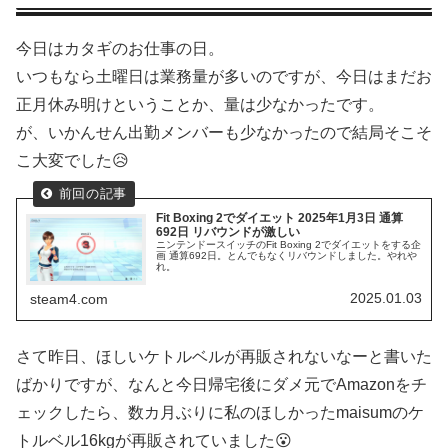
今日はカタギのお仕事の日。
いつもなら土曜日は業務量が多いのですが、今日はまだお
正月休み明けということか、量は少なかったです。
が、いかんせん出勤メンバーも少なかったので結局そこそ
こ大変でした😥
Fit Boxing 2でダイエット 2025年1月3日 通算
692日 リバウンドが激しい
ニンテンドースイッチのFit Boxing 2でダイエットをする企
画 通算692日。とんでもなくリバウンドしました。やれや
れ。
2025.01.03
steam4.com
さて昨日、ほしいケトルベルが再販されないなーと書いた
ばかりですが、なんと今日帰宅後にダメ元でAmazonをチ
ェックしたら、数カ月ぶりに私のほしかったmaisumのケ
トルベル16kgが再販されていました😮