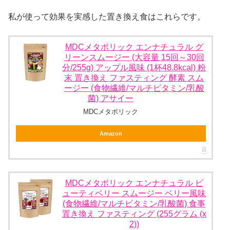
私が使って効果を実感した置き換え食はこれらです。
MDCメタボリック エンナチュラル グ
リーンスムージー (大容量 15回～30回
分/255g) アップル風味 (1杯48.8kcal) 粉
末 置き換え ファスティング 酵素 スム
ージー (食物繊維/マルチビタミン/乳酸
菌) アサイー
MDCメタボリック
Amazon
MDCメタボリック エンナチュラル ビ
ューティベリー スムージー ベリー風味
(食物繊維/マルチビタミン/乳酸菌) 食事
置き換え ファスティング (255グラム (x
2))