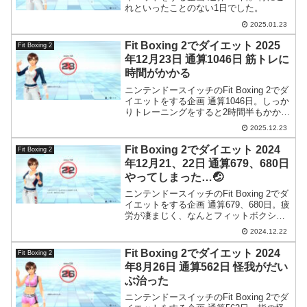
れといったことのない1日でした。
2025.01.23
Fit Boxing 2でダイエット 2025
Fit Boxing 2
年12月23日 通算1046日 筋トレに
時間がかかる
ニンテンドースイッチのFit Boxing 2でダ
イエットをする企画 通算1046日。しっか
りトレーニングをすると2時間半もかかる
ので時間を生み出すのが難点ですね。
2025.12.23
Fit Boxing 2でダイエット 2024
Fit Boxing 2
年12月21、22日 通算679、680日
やってしまった…🤕
ニンテンドースイッチのFit Boxing 2でダ
イエットをする企画 通算679、680日。疲
労が凄まじく、なんとフィットボクシン
グを起動すること自体を忘れてしまいま
2024.12.22
した。政宗一生の不覚。
Fit Boxing 2でダイエット 2024
Fit Boxing 2
年8月26日 通算562日 怪我がだい
ぶ治った
ニンテンドースイッチのFit Boxing 2でダ