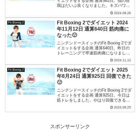
イエットをする企画 通算562日。指の怪
我はだいぶ良くなりました。キズパワー
パッド万歳。
2024.08.26
Fit Boxing 2でダイエット 2024
Fit Boxing 2
年11月12日 通算640日 筋肉痛に
なった🙂
ニンテンドースイッチのFit Boxing 2でダ
イエットをする企画 通算640日。昨日の
トレーニングで早速筋肉痛になりまし
た。
2024.11.12
Fit Boxing 2でダイエット 2025
Fit Boxing 2
年8月24日 通算925日 回復できた
🙂
ニンテンドースイッチのFit Boxing 2でダ
イエットをする企画 通算925日。今日は
筋トレをしました。やはり回復できるま
でちゃんと休んでからトレーニングした
2025.08.25
方が良いですね。
スポンサーリンク