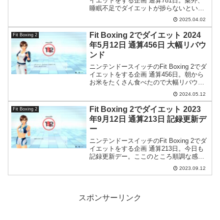
イエットをする企画 通算781日。案外、
睡眠不足でダイエットが捗らないという
のは本当なのかもしれません。睡眠時間
2025.04.02
を増やしたら急に体重が減り始めまし
た。
Fit Boxing 2でダイエット 2024
Fit Boxing 2
年5月12日 通算456日 大幅リバウ
ンド
ニンテンドースイッチのFit Boxing 2でダ
イエットをする企画 通算456日。朝から
お米をたくさん食べたので大幅リバウン
ドでした。
2024.05.12
Fit Boxing 2でダイエット 2023
Fit Boxing 2
年9月12日 通算213日 記録更新デ
ー
ニンテンドースイッチのFit Boxing 2でダ
イエットをする企画 通算213日。今日も
記録更新デー。ここのところ順調な感じ
です。
2023.09.12
スポンサーリンク