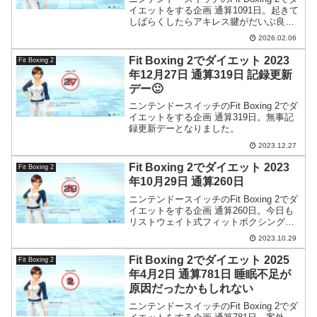
イエットをする企画 通算1091日。起きて
しばらくしたらアキレス腱がだいぶ良く
なったので、とりあえずフィットボクシ
2026.02.06
ングとミノタウロスコンプレックスを少
しだけやりました。
Fit Boxing 2でダイエット 2023
Fit Boxing 2
年12月27日 通算319日 記録更新
デー🙂
ニンテンドースイッチのFit Boxing 2でダ
イエットをする企画 通算319日。無事記
録更新デーとなりました。
2023.12.27
Fit Boxing 2でダイエット 2023
Fit Boxing 2
年10月29日 通算260日
ニンテンドースイッチのFit Boxing 2でダ
イエットをする企画 通算260日。今日も
リストウェイト式フィットボクシングを
やりましたが、簡易に手首に巻くタイプ
2023.10.29
は強く締め付けないといけないので血行
障害にならないかちょっと不安です。
Fit Boxing 2でダイエット 2025
Fit Boxing 2
年4月2日 通算781日 睡眠不足が
原因だったかもしれない
ニンテンドースイッチのFit Boxing 2でダ