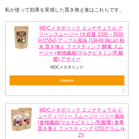
私が使って効果を実感した置き換え食はこれらです。
MDCメタボリック エンナチュラル グ
リーンスムージー (大容量 15回～30回
分/255g) アップル風味 (1杯48.8kcal) 粉
末 置き換え ファスティング 酵素 スム
ージー (食物繊維/マルチビタミン/乳酸
菌) アサイー
MDCメタボリック
Amazon
MDCメタボリック エンナチュラル ビ
ューティベリー スムージー ベリー風味
(食物繊維/マルチビタミン/乳酸菌) 食事
置き換え ファスティング (255グラム (x
2))