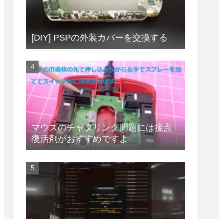
[DIY] PSPの外装カバーを交換する
マウスのチャタリング問題には接点
復活剤がおすすめですよ