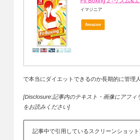
Fit Boxing 2 -リズム&
イマジニア
Amazon
で本当にダイエットできるのか長期的に管理人自らテスト
[Disclosure:記事内のテキスト・画像
にアフィ
をお読みください]
記事中で引用しているスクリーンショット