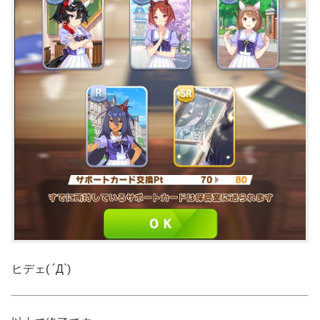
ヒデェ( ´Д`)