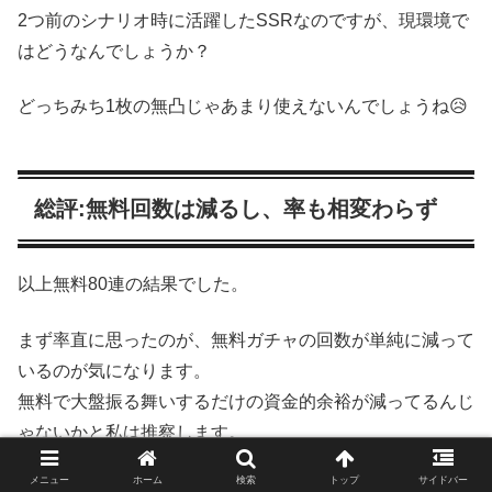
2つ前のシナリオ時に活躍したSSRなのですが、現環境で
はどうなんでしょうか？
どっちみち1枚の無凸じゃあまり使えないんでしょうね😥
総評:無料回数は減るし、率も相変わらず
以上無料80連の結果でした。
まず率直に思ったのが、無料ガチャの回数が単純に減って
いるのが気になります。
無料で大盤振る舞いするだけの資金的余裕が減ってるんじ
ゃないかと私は推察します。
メニュー
ホーム
検索
トップ
サイドバー
ソシャゲはどんどん売上が落ちるのが常なので、いくらウ