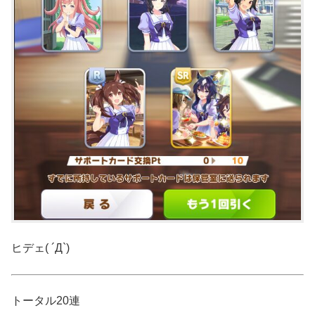
ヒデェ( ´Д`)
トータル20連