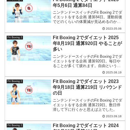
年5月6日 通算84日
ニンテンドースイッチのFit Boxing 2でダ
イエットをする企画 通算84日。運動前後
でどのくらいの体重減が見込めるのか計
測してみました。
2023.05.06
Fit Boxing 2でダイエット 2025
Fit Boxing 2
年8月19日 通算920日 やることが
多い
ニンテンドースイッチのFit Boxing 2でダ
イエットをする企画 通算920日。毎日や
ることが多くて疲れます。自由というの
は責任を伴うのでまあ仕方のないことな
2025.08.19
のですが。
Fit Boxing 2でダイエット 2023
Fit Boxing 2
年9月18日 通算219日 リバウンド
の日
ニンテンドースイッチのFit Boxing 2でダ
イエットをする企画 通算219日。数日停
滞して下に行くかと思えば上でした。
2023.09.18
Fit Boxing 2でダイエット 2024
Fit Boxing 2