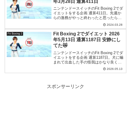
年3月28日 通算411日
ニンテンドースイッチのFit Boxing 2でダ
イエットをする企画 通算411日。先週か
らの激務がやっと終わったと思ったらま
た来週から忙しくなるらしい。
2024.03.28
Fit Boxing 2でダイエット 2026
Fit Boxing 2
年5月13日 通算1187日 安静にし
てた😿
ニンテンドースイッチのFit Boxing 2でダ
イエットをする企画 通算1187日。犬に噛
まれて出血した手の怪我はかなり良くな
ってきました。がまあ当面は安静にして
2026.05.13
おきます。
スポンサーリンク