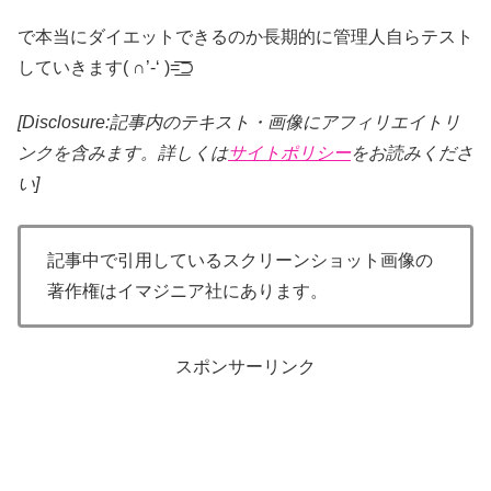
で本当にダイエットできるのか長期的に管理人自らテスト
していきます( ∩’-‘ )=͟͟͞͞⊃
[Disclosure:記事内のテキスト・画像
にアフィリエイトリ
ンクを含みます。詳しくは
サイトポリシー
をお読みくださ
い]
記事中で引用しているスクリーンショット画像の
著作権はイマジニア社にあります。
スポンサーリンク