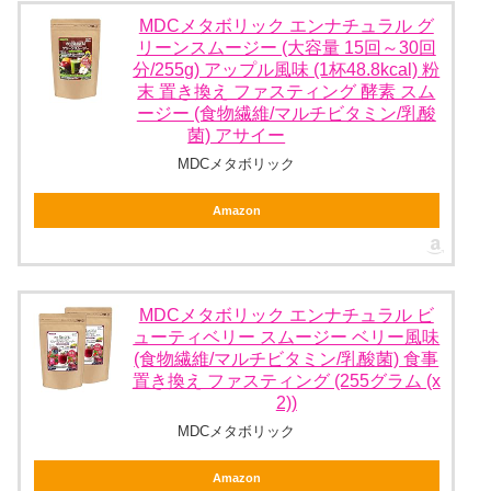
MDCメタボリック エンナチュラル グ
リーンスムージー (大容量 15回～30回
分/255g) アップル風味 (1杯48.8kcal) 粉
末 置き換え ファスティング 酵素 スム
ージー (食物繊維/マルチビタミン/乳酸
菌) アサイー
MDCメタボリック
Amazon
MDCメタボリック エンナチュラル ビ
ューティベリー スムージー ベリー風味
(食物繊維/マルチビタミン/乳酸菌) 食事
置き換え ファスティング (255グラム (x
2))
MDCメタボリック
Amazon