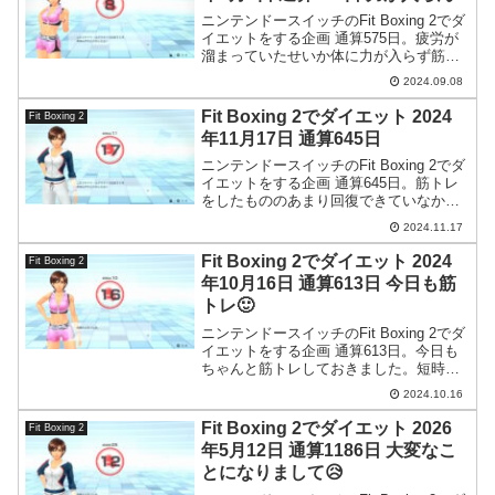
ニンテンドースイッチのFit Boxing 2でダ
イエットをする企画 通算575日。疲労が
溜まっていたせいか体に力が入らず筋ト
レが中途半端な感じでした。ちな体重は
2024.09.08
大幅増加です。
Fit Boxing 2でダイエット 2024
Fit Boxing 2
年11月17日 通算645日
ニンテンドースイッチのFit Boxing 2でダ
イエットをする企画 通算645日。筋トレ
をしたもののあまり回復できていなかっ
たようです。スタート後に分かったので
2024.11.17
もうそのまま押し切りました。
Fit Boxing 2でダイエット 2024
Fit Boxing 2
年10月16日 通算613日 今日も筋
トレ🙂
ニンテンドースイッチのFit Boxing 2でダ
イエットをする企画 通算613日。今日も
ちゃんと筋トレしておきました。短時間
でも続けて習慣化することが大切かな
2024.10.16
と。
Fit Boxing 2でダイエット 2026
Fit Boxing 2
年5月12日 通算1186日 大変なこ
とになりまして😥