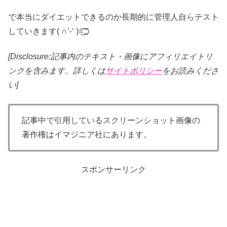
で本当にダイエットできるのか長期的に管理人自らテスト
していきます( ∩’-‘ )=͟͟͞͞⊃
[Disclosure:記事内のテキスト・画像
にアフィリエイトリ
ンクを含みます。詳しくは
サイトポリシー
をお読みくださ
い]
記事中で引用しているスクリーンショット画像の
著作権はイマジニア社にあります。
スポンサーリンク