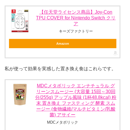
【任天堂ライセンス商品】Joy-Con
TPU COVER for Nintendo Switch クリ
ア
キーズファクトリー
Amazon
私が使って効果を実感した置き換え食はこれらです。
MDCメタボリック エンナチュラル グ
リーンスムージー (大容量 15回～30回
分/255g) アップル風味 (1杯48.8kcal) 粉
末 置き換え ファスティング 酵素 スム
ージー (食物繊維/マルチビタミン/乳酸
菌) アサイー
MDCメタボリック