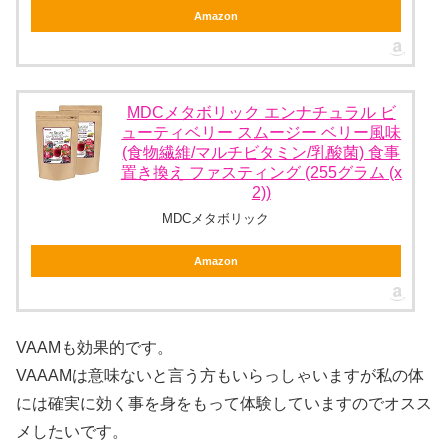
Amazon
MDCメタボリック エンナチュラル ビ
ューティベリー スムージー ベリー風味
(食物繊維/マルチビタミン/乳酸菌) 食事
置き換え ファスティング (255グラム (x
2))
MDCメタボリック
Amazon
VAAMも効果的です。
VAAAMは意味ないと言う方もいらっしゃいますが私の体
には確実に効く事を身をもって体験していますのでオスス
メしたいです。