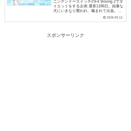
ニンテンドースイッチのFit Boxing 2でダ
イエットをする企画 通算1186日。凶暴な
犬にいきなり襲われ、噛まれて出血。そ
のため狂犬病対策できる病院を探して受
2026.05.12
診する事に…。
スポンサーリンク