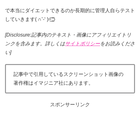
で本当にダイエットできるのか長期的に管理人自らテスト
していきます( ∩’-‘ )=͟͟͞͞⊃
[Disclosure:記事内のテキスト・画像
にアフィリエイトリ
ンクを含みます。詳しくは
サイトポリシー
をお読みくださ
い]
記事中で引用しているスクリーンショット画像の
著作権はイマジニア社にあります。
スポンサーリンク