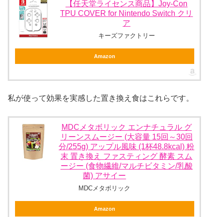
【任天堂ライセンス商品】Joy-Con
TPU COVER for Nintendo Switch クリ
ア
キーズファクトリー
Amazon
私が使って効果を実感した置き換え食はこれらです。
MDCメタボリック エンナチュラル グ
リーンスムージー (大容量 15回～30回
分/255g) アップル風味 (1杯48.8kcal) 粉
末 置き換え ファスティング 酵素 スム
ージー (食物繊維/マルチビタミン/乳酸
菌) アサイー
MDCメタボリック
Amazon