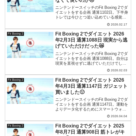
なくて良いのか😥
ニンテンドースイッチのFit Boxing 2でダ
イエットをする企画 通算1102日。下半身
トレでは今ひとつ追い込めている感覚が
得られないのでChatGPTにアドバイスを
2026.02.17
貰ってみました。
Fit Boxing 2でダイエット 2026
Fit Boxing 2
年2月3日 通算1088日 現実から逃
げていただけだった😿
ニンテンドースイッチのFit Boxing 2でダ
イエットをする企画 通算1088日。自分は
現実を直視せずに逃げていただけでし
た。
2026.02.03
Fit Boxing 2でダイエット 2026
Fit Boxing 2
年4月3日 通算1147日 ガジェット
買いました🙂
ニンテンドースイッチのFit Boxing 2でダ
イエットをする企画 通算1147日。運動を
よりデータ化するためにスマートウォッ
チを買いました。実際に今日は付けてウ
2026.04.04
ォーキングしたのですがこれは凄いと感
じました。
Fit Boxing 2でダイエット 2025
Fit Boxing 2
年8月7日 通算908日 筋トレがキ