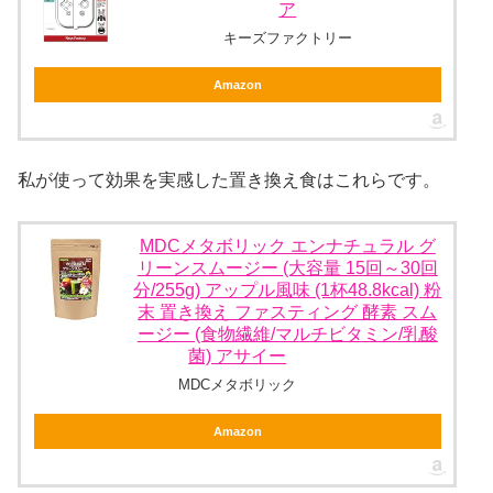
ア
キーズファクトリー
Amazon
私が使って効果を実感した置き換え食はこれらです。
MDCメタボリック エンナチュラル グ
リーンスムージー (大容量 15回～30回
分/255g) アップル風味 (1杯48.8kcal) 粉
末 置き換え ファスティング 酵素 スム
ージー (食物繊維/マルチビタミン/乳酸
菌) アサイー
MDCメタボリック
Amazon