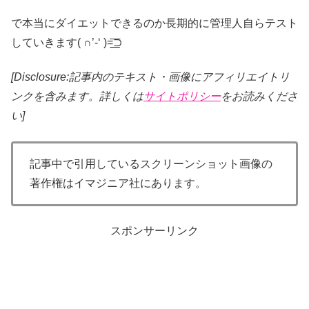
で本当にダイエットできるのか長期的に管理人自らテスト
していきます( ∩’-‘ )=͟͟͞͞⊃
[Disclosure:記事内のテキスト・画像
にアフィリエイトリ
ンクを含みます。詳しくは
サイトポリシー
をお読みくださ
い]
記事中で引用しているスクリーンショット画像の
著作権はイマジニア社にあります。
スポンサーリンク