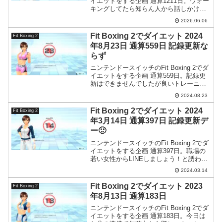
イエットをする企画 通算1211日。ウォー
キングしてたら知らん人から話しかけら
れる例のイベントが久々に発生。私はな
2026.06.06
ぜこうも人から話しかけられるのか…。
Fit Boxing 2でダイエット 2024
Fit Boxing 2
年8月23日 通算559日 記録更新な
らず
ニンテンドースイッチのFit Boxing 2でダ
イエットをする企画 通算559日。記録更
新はできませんでしたが良いトレーニン
グができたと思います。
2024.08.23
Fit Boxing 2でダイエット 2024
Fit Boxing 2
年3月14日 通算397日 記録更新デ
ー🙂
ニンテンドースイッチのFit Boxing 2でダ
イエットをする企画 通算397日。職場の
若い女性からLINEしましょう！と誘われ
たのですが美人局かもしれません。あと
2024.03.14
そもそもLINEって胡散臭くね？
Fit Boxing 2でダイエット 2023
Fit Boxing 2
年8月13日 通算183日
ニンテンドースイッチのFit Boxing 2でダ
イエットをする企画 通算183日。今日は