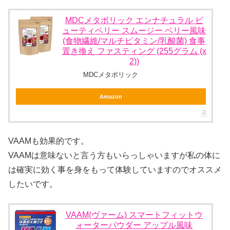
MDCメタボリック エンナチュラル ビ
ューティベリー スムージー ベリー風味
(食物繊維/マルチビタミン/乳酸菌) 食事
置き換え ファスティング (255グラム (x
2))
MDCメタボリック
Amazon
VAAMも効果的です。
VAAMは意味ないと言う方もいらっしゃいますが私の体に
は確実に効く事を身をもって体験していますのでオススメ
したいです。
VAAM(ヴァーム) スマートフィットウ
ォーターパウダー アップル風味