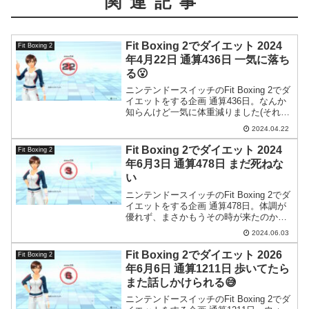
関連記事
Fit Boxing 2でダイエット 2024
Fit Boxing 2
年4月22日 通算436日 一気に落ち
る😮
ニンテンドースイッチのFit Boxing 2でダ
イエットをする企画 通算436日。なんか
知らんけど一気に体重減りました(それで
も元には戻ってないけど)。これやっぱり
2024.04.22
水分なんじゃないのかと。
Fit Boxing 2でダイエット 2024
Fit Boxing 2
年6月3日 通算478日 まだ死ねな
い
ニンテンドースイッチのFit Boxing 2でダ
イエットをする企画 通算478日。体調が
優れず、まさかもうその時が来たのか…
と思いましたが結果は違いました。一安
2024.06.03
心です。
Fit Boxing 2でダイエット 2026
Fit Boxing 2
年6月6日 通算1211日 歩いてたら
また話しかけられる😅
ニンテンドースイッチのFit Boxing 2でダ