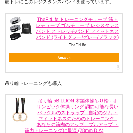
筋トレにこのレジスタンスバンドを使っています。
TheFitLife トレーニングチューブ 筋ト
レチューブ ゴムチューブ レジスタンス
バンド ストレッチバンド フィットネス
バンド (ライトグレー/グレー/ブラック)
TheFitLife
Amazon
吊り輪トレーニングも導入
吊り輪,5BILLION 木製体操吊り輪 - オ
リンピック体操リング 調節可能な長い
バックルのストラップ - 自宅のジム ・
フィットネスのためのトレーニング -
あなたの筋肉のアップ、プルアップ ・
筋力トレーニングに最適 (28mm DIA)