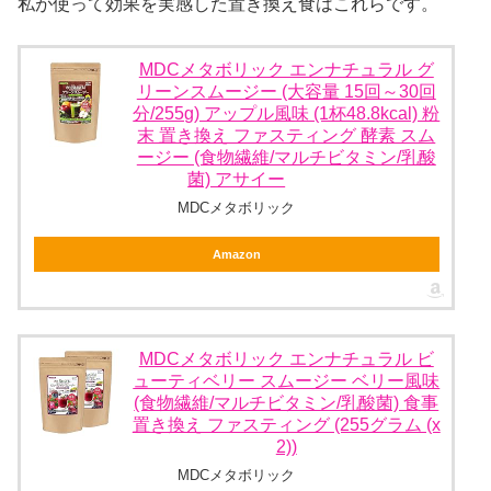
私が使って効果を実感した置き換え食はこれらです。
MDCメタボリック エンナチュラル グ
リーンスムージー (大容量 15回～30回
分/255g) アップル風味 (1杯48.8kcal) 粉
末 置き換え ファスティング 酵素 スム
ージー (食物繊維/マルチビタミン/乳酸
菌) アサイー
MDCメタボリック
Amazon
MDCメタボリック エンナチュラル ビ
ューティベリー スムージー ベリー風味
(食物繊維/マルチビタミン/乳酸菌) 食事
置き換え ファスティング (255グラム (x
2))
MDCメタボリック