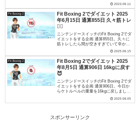
ことになりますね。
2023.06.11
Fit Boxing 2でダイエット 2025
Fit Boxing 2
年6月15日 通算855日 久々筋トレ
🏋️‍♂️
ニンテンドースイッチのFit Boxing 2でダ
イエットをする企画 通算855日。久々に
筋トレしたら間が空きすぎていて辛かっ
たです。
2025.06.15
Fit Boxing 2でダイエット 2025
Fit Boxing 2
年8月5日 通算906日 16kgに戻す
😈
ニンテンドースイッチのFit Boxing 2でダ
イエットをする企画 通算906日。今日か
らケトルベルの重量を16kgに戻しまし
た。しばらく筋トレが上手いこと出来て
2025.08.05
ませんでしたがここからまた頑張りた
い。
スポンサーリンク