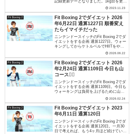
記録更新デーとなりました。1kg台を更新
して、いよいよ10kg台の更新も見えてき
2023.11.23
ました。今日でスタートから通算-11kgで
す。
Fit Boxing 2でダイエット 2026
Fit Boxing 2
年6月22日 通算1227日 順番変え
たらイマイチだった
ニンテンドースイッチのFit Boxing 2でダ
イエットをする企画 通算1227日。ウォー
キングしてからケトルベルでHIITをやっ
たらエネルギー切れでイマイチな結果
2026.06.22
に。
Fit Boxing 2でダイエット 2026
Fit Boxing 2
年2月24日 通算1109日 今日も山
コース🚶‍♀️
ニンテンドースイッチのFit Boxing 2でダ
イエットをする企画 通算1109日。今日も
ウォーキングは負荷を上げるために山コ
ースで行ってきました。
2026.02.24
Fit Boxing 2でダイエット 2023
Fit Boxing 2
年6月11日 通算120日
ニンテンドースイッチのFit Boxing 2でダ
イエットをする企画 通算120日。一月30
日で考えれば、もう4ヶ月ほど続けている