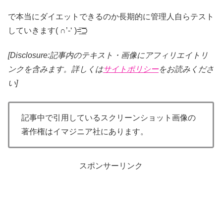
で本当にダイエットできるのか長期的に管理人自らテスト
していきます( ∩’-‘ )=͟͟͞͞⊃
[Disclosure:記事内のテキスト・画像
にアフィリエイトリ
ンクを含みます。詳しくは
サイトポリシー
をお読みくださ
い]
記事中で引用しているスクリーンショット画像の
著作権はイマジニア社にあります。
スポンサーリンク