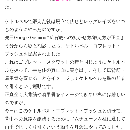
た。
ケトルベルで鍛えた後は腕立て伏せとレッグレイズをいつ
ものようにやったのですが、
先日Google Geminiに広背筋への効かせ方/鍛え方が正直よ
う分からん😥と相談したら、ケトルベル・ゴブレット・
プッシュを提案されました。
これはゴブレット・スクワットの時と同じようにケトルベ
ルを握って、手を体の真正面に突き出す。そして広背筋・
肩甲骨を寄せることをイメージしてケトルベルを胸の前ま
で引くという運動です。
正直全く広背筋や肩甲骨をイメージできない私には難しい
のですが、
今日はこのケトルベル・ゴブレット・プッシュと併せて、
背中への意識を醸成するためにゴムチューブを柱に通して
両手でじっくり引くという動作を丹念にやってみました。