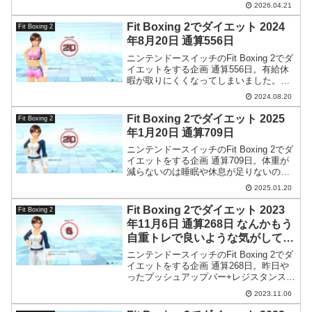
2026.04.21
がほぐれたのかも。
Fit Boxing 2でダイエット 2024
Fit Boxing 2
年8月20日 通算556日
ニンテンドースイッチのFit Boxing 2でダ
イエットをする企画 通算556日。有給休
暇が取りにくくなってしまいました。納
得行かない。
2024.08.20
Fit Boxing 2でダイエット 2025
Fit Boxing 2
年1月20日 通算709日
ニンテンドースイッチのFit Boxing 2でダ
イエットをする企画 通算709日。体重が
減らないのは睡眠や休息が足りないので
はないかという気が…。
2025.01.20
Fit Boxing 2でダイエット 2023
Fit Boxing 2
年11月6日 通算268日 なんかもう
自重トレで良いような気がしてき
た
ニンテンドースイッチのFit Boxing 2でダ
イエットをする企画 通算268日。昨日や
ったプッシュアップバー+レジスタンスバ
ンドの腕立て伏せが効いて今日は朝から
2023.11.06
筋肉痛です。