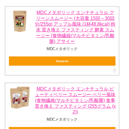
MDCメタボリック エンナチュラル グ
リーンスムージー (大容量 15回～30回
分/255g) アップル風味 (1杯48.8kcal) 粉
末 置き換え ファスティング 酵素 スム
ージー (食物繊維/マルチビタミン/乳酸
菌) アサイー
MDCメタボリック
Amazon
MDCメタボリック エンナチュラル ビ
ューティベリー スムージー ベリー風味
(食物繊維/マルチビタミン/乳酸菌) 食事
置き換え ファスティング (255グラム (x
2))
MDCメタボリック