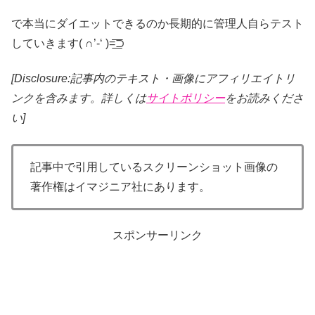
で本当にダイエットできるのか長期的に管理人自らテスト
していきます( ∩’-‘ )=͟͟͞͞⊃
[Disclosure:記事内のテキスト・画像
にアフィリエイトリ
ンクを含みます。詳しくは
サイトポリシー
をお読みくださ
い]
記事中で引用しているスクリーンショット画像の
著作権はイマジニア社にあります。
スポンサーリンク