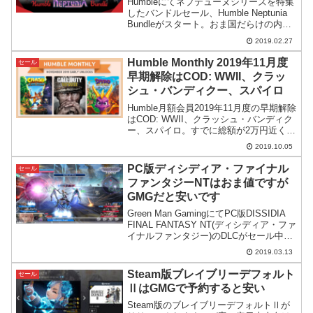
Humbleにてネプテューヌシリーズを特集
したバンドルセール、Humble Neptunia
Bundleがスタート。おま国だらけの内容
となっていますが、客観的に見ると費用
2019.02.27
対効果は高そうです。
Humble Monthly 2019年11月度
セール
早期解除はCOD: WWII、クラッ
シュ・バンディクー、スパイロ
Humble月額会員2019年11月度の早期解除
はCOD: WWII、クラッシュ・バンディク
ー、スパイロ。すでに総額が2万円近くあ
り、ボリュームも満点という良バンドル
2019.10.05
になっています。
PC版ディシディア・ファイナル
セール
ファンタジーNTはおま値ですが
GMGだと安いです
Green Man GamingにてPC版DISSIDIA
FINAL FANTASY NT(ディシディア・ファ
イナルファンタジー)のDLCがセール中。
日本のSteamで購入するよりかなり安い
2019.03.13
ようです。
Steam版ブレイブリーデフォルト
セール
ⅡはGMGで予約すると安い
Steam版のブレイブリーデフォルトⅡが