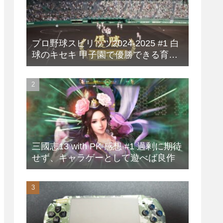
プロ野球スピリッツ2024-2025 #1 白
球のキセキ 甲子園で優勝できる育成
方法
三國志13 with PK 感想 #1 過剰に期待
せず、キャラゲーとして遊べば良作