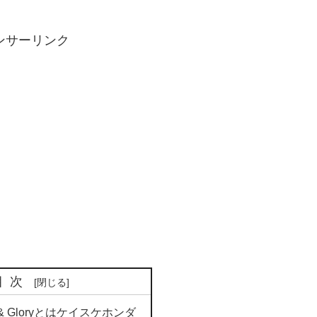
ンサーリンク
目次
tics & Gloryとはケイスケホンダ