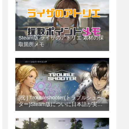
Steam版 ライザのアトリエ 素材の採
取箇所メモ
[祝 ] Troubleshooter(トラブルシュー
ター)Steam版についに日本語が実
装！