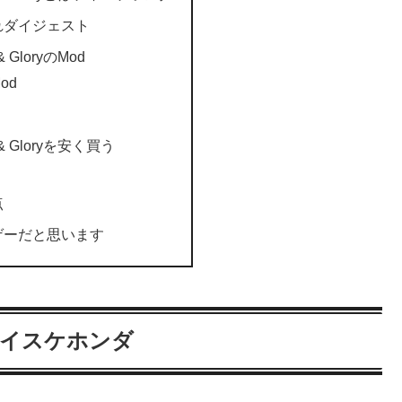
れダイジェスト
s & GloryのMod
od
ics & Gloryを安く買う
点
ゲーだと思います
yとはケイスケホンダ