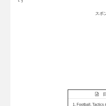
スポ
Football, Tac