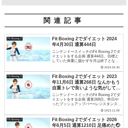
関連記事
Fit Boxing 2でダイエット 2024
Fit Boxing 2
年4月30日 通算444日
ニンテンドースイッチのFit Boxing 2でダ
イエットをする企画 通算444日。目標と
していた体重に届かず今月は終了となり
ました。来月に期待したい。
2024.04.30
Fit Boxing 2でダイエット 2023
Fit Boxing 2
年11月6日 通算268日 なんかもう
自重トレで良いような気がしてき
た
ニンテンドースイッチのFit Boxing 2でダ
イエットをする企画 通算268日。昨日や
ったプッシュアップバー+レジスタンスバ
ンドの腕立て伏せが効いて今日は朝から
2023.11.06
筋肉痛です。
Fit Boxing 2でダイエット 2026
Fit Boxing 2
年6月5日 通算1210日 足痛めた🤕