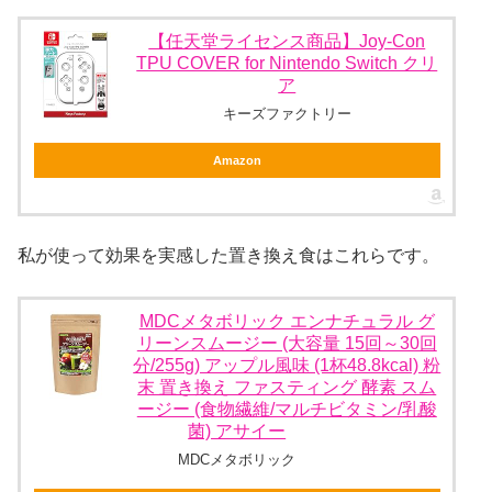
【任天堂ライセンス商品】Joy-Con
TPU COVER for Nintendo Switch クリ
ア
キーズファクトリー
Amazon
私が使って効果を実感した置き換え食はこれらです。
MDCメタボリック エンナチュラル グ
リーンスムージー (大容量 15回～30回
分/255g) アップル風味 (1杯48.8kcal) 粉
末 置き換え ファスティング 酵素 スム
ージー (食物繊維/マルチビタミン/乳酸
菌) アサイー
MDCメタボリック