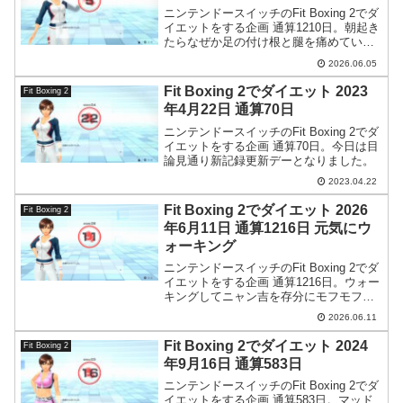
ニンテンドースイッチのFit Boxing 2でダ
イエットをする企画 通算1210日。朝起き
たらなぜか足の付け根と腿を痛めていて
歩行すらしんどい状態になってました。
2026.06.05
意味がわかりません。
Fit Boxing 2でダイエット 2023
Fit Boxing 2
年4月22日 通算70日
ニンテンドースイッチのFit Boxing 2でダ
イエットをする企画 通算70日。今日は目
論見通り新記録更新デーとなりました。
2023.04.22
Fit Boxing 2でダイエット 2026
Fit Boxing 2
年6月11日 通算1216日 元気にウ
ォーキング
ニンテンドースイッチのFit Boxing 2でダ
イエットをする企画 通算1216日。ウォー
キングしてニャン吉を存分にモフモフし
てきました。
2026.06.11
Fit Boxing 2でダイエット 2024
Fit Boxing 2
年9月16日 通算583日
ニンテンドースイッチのFit Boxing 2でダ
イエットをする企画 通算583日。マッド