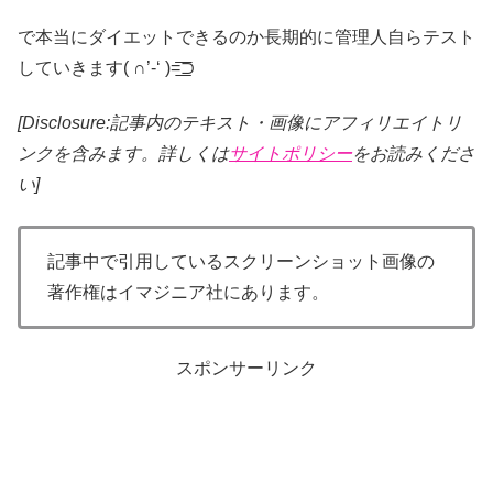
で本当にダイエットできるのか長期的に管理人自らテスト
していきます( ∩’-‘ )=͟͟͞͞⊃
[Disclosure:記事内のテキスト・画像
にアフィリエイトリ
ンクを含みます。詳しくは
サイトポリシー
をお読みくださ
い]
記事中で引用しているスクリーンショット画像の
著作権はイマジニア社にあります。
スポンサーリンク