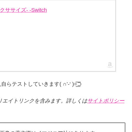
エクササイズ- -Switch
していきます( ∩’-‘ )=͟͟͞͞⊃
リエイトリンクを含みます。詳しくは
サイトポリシー