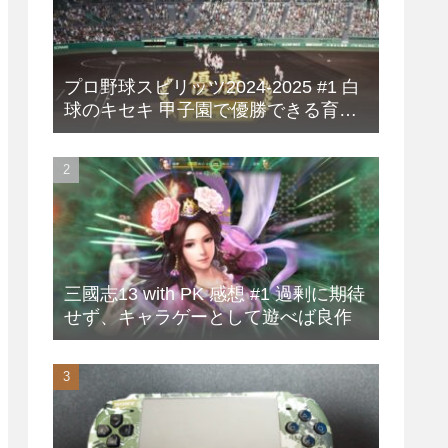
プロ野球スピリッツ2024-2025 #1 白
球のキセキ 甲子園で優勝できる育成
方法
三國志13 with PK 感想 #1 過剰に期待
せず、キャラゲーとして遊べば良作