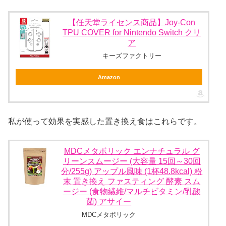
【任天堂ライセンス商品】Joy-Con
TPU COVER for Nintendo Switch クリ
ア
キーズファクトリー
Amazon
私が使って効果を実感した置き換え食はこれらです。
MDCメタボリック エンナチュラル グ
リーンスムージー (大容量 15回～30回
分/255g) アップル風味 (1杯48.8kcal) 粉
末 置き換え ファスティング 酵素 スム
ージー (食物繊維/マルチビタミン/乳酸
菌) アサイー
MDCメタボリック