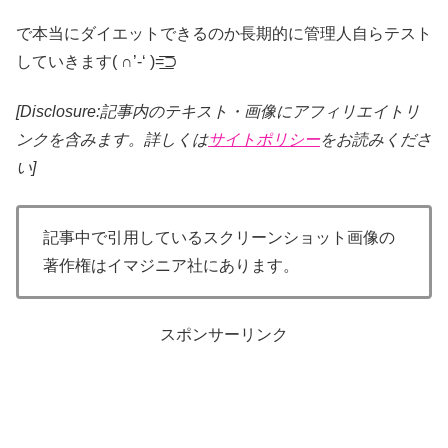
で本当にダイエットできるのか長期的に管理人自らテスト
していきます( ∩’-‘ )=͟͟͞͞⊃
[Disclosure:記事内のテキスト・画像
にアフィリエイトリ
ンクを含みます。詳しくは
サイトポリシー
をお読みくださ
い]
記事中で引用しているスクリーンショット画像の
著作権はイマジニア社にあります。
スポンサーリンク