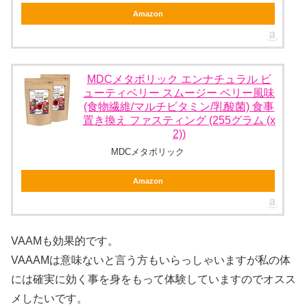
Amazon
MDCメタボリック エンナチュラル ビ
ューティベリー スムージー ベリー風味
(食物繊維/マルチビタミン/乳酸菌) 食事
置き換え ファスティング (255グラム (x
2))
MDCメタボリック
Amazon
VAAMも効果的です。
VAAAMは意味ないと言う方もいらっしゃいますが私の体
には確実に効く事を身をもって体験していますのでオスス
メしたいです。