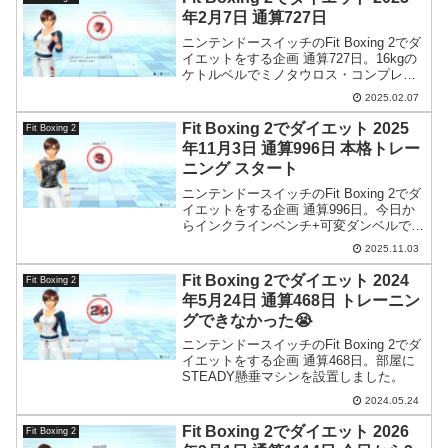
年2月7日 通算727日
ニンテンドースイッチのFit Boxing 2でダ
イエットをする企画 通算727日。16kgの
ケトルベルでミノタウロス・コンプレッ
クスを行う際、アメリカンスイングをや
2025.02.07
るのですが、その効果でロシアン・スイ
ングが余裕を感じるようになりました。
Fit Boxing 2でダイエット 2025
Fit Boxing 2
年11月3日 通算996日 本格トレー
ニング スタート
ニンテンドースイッチのFit Boxing 2でダ
イエットをする企画 通算996日。今日か
らインクラインベンチ+可変ダンベルで本
格的に鍛えていきます。
2025.11.03
Fit Boxing 2でダイエット 2024
Fit Boxing 2
年5月24日 通算468日 トレーニン
グできなかった😭
ニンテンドースイッチのFit Boxing 2でダ
イエットをする企画 通算468日。部屋に
STEADY懸垂マシンを設置しました。
2024.05.24
Fit Boxing 2でダイエット 2026
Fit Boxing 2