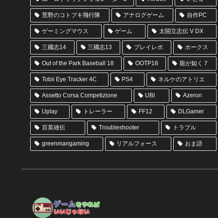
荒野のコトブキ飛行隊
アナログゲーム
自作PC
ゲーミングマウス
ゲーム
太閤立志伝 V DX
三國志14
三國志13
プレイレポ
ホークス
Out of the Park Baseball 18
OOTP18
龍が如く７
Tobii Eye Tracker 4C
PS4
ネルケのアトリエ
Assetto Corsa Competizione
UBI
Azeron
Uplay
トレーラー
FF12
DLGamer
百英雄伝
Troubleshooter
トラブル
greenmangaming
リアルフォース
おま語