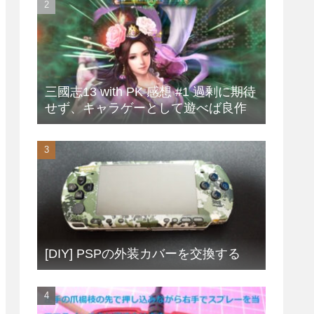
三國志13 with PK 感想 #1 過剰に期待
せず、キャラゲーとして遊べば良作
[DIY] PSPの外装カバーを交換する