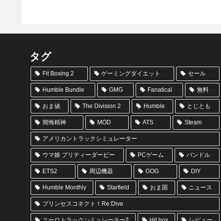
タグ
Fit Boxing 2
ゲーミングダイエット
セール
Humble Bundle
GMG
Fanatical
無料
おま値
The Division 2
Humble
とじとも
簡悔精神
MOD
ATS
Steam
アメリカントラックシミュレーター
ウマ娘 プリティーダービー
PCゲーム
バンドル
ETS2
周辺機器
GOG
DIY
Humble Monthly
Starfield
おま国
ニュース
プリンセスコネクト！Re:Dive
ユーロトラックシミュレーター2
Hit box
レビュー