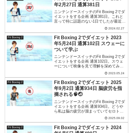
年2月27日 通算381日
ニンテンドースイッチのFit Boxing 2でダ
イエットをする企画 通算381日。これと
言って特に話題のない1日でしたが最近肌
荒れが酷いです。ストレスですかねぇ。
2024.02.27
Fit Boxing 2でダイエット 2023
Fit Boxing 2
年5月24日 通算102日 スウェーに
ついて学ぶ
ニンテンドースイッチのFit Boxing 2でダ
イエットをする企画 通算102日。スウェ
ーについて映像を見て理解を深めてみま
した。
2023.05.24
Fit Boxing 2でダイエット 2025
Fit Boxing 2
年9月2日 通算934日 脳疲労を指
摘される🧠🤕
ニンテンドースイッチのFit Boxing 2でダ
イエットをする企画 通算934日。どうや
ら私は脳の疲労が溜まっていてセロトニ
ンが不足しているとのことです。
2025.09.02
Fit Boxing 2でダイエット 2024
Fit Boxing 2