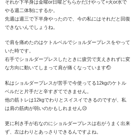
それか下半身は金曜or日曜どちらかだけやって+火or水で
やる週二体制にするか。
先週は週三で下半身やったので、今の私にはそれだと回復
できないんでしょうね。
で肩を痛めたのはケトルベルでショルダープレスをやって
いた時です。
右手でショルダープレスしたときに疲労で支えきれずに変
な方向に動いてしまって肩が痛くなっています🤕
私はショルダープレスが苦手で今使ってる12kgのケトル
ベルだと片手だと辛すぎてできません。
他の筋トレは12kgでわりとスイスイできるのですが、私
は肩の筋肉が弱いのかもしれません😥
更に利き手が右なのにショルダープレスは右がうまく出来
ず、左はわりとあっさりできるんですよね。