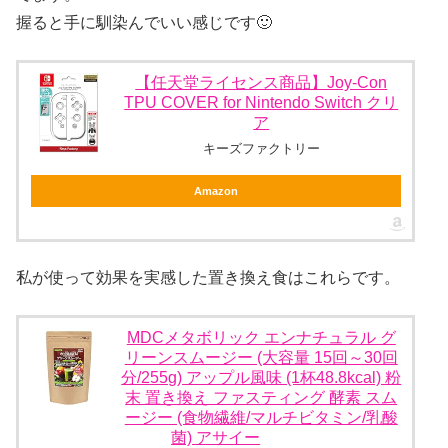
握ると手に馴染んでいい感じです🙂
【任天堂ライセンス商品】Joy-Con
TPU COVER for Nintendo Switch クリ
ア
キーズファクトリー
Amazon
私が使って効果を実感した置き換え食はこれらです。
MDCメタボリック エンナチュラル グ
リーンスムージー (大容量 15回～30回
分/255g) アップル風味 (1杯48.8kcal) 粉
末 置き換え ファスティング 酵素 スム
ージー (食物繊維/マルチビタミン/乳酸
菌) アサイー