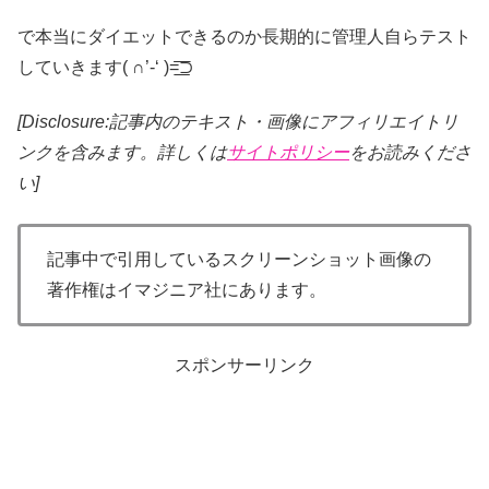
で本当にダイエットできるのか長期的に管理人自らテスト
していきます( ∩’-‘ )=͟͟͞͞⊃
[Disclosure:記事内のテキスト・画像
にアフィリエイトリ
ンクを含みます。詳しくは
サイトポリシー
をお読みくださ
い]
記事中で引用しているスクリーンショット画像の
著作権はイマジニア社にあります。
スポンサーリンク