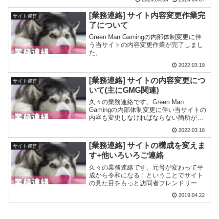
[業務連絡] サイト内容変更作業完
サイト運営
了について
Green Man Gamingの内部体制変更に伴
う当サイトの内容変更作業が完了しまし
た。
2022.03.19
[業務連絡] サイトの内容変更につ
サイト運営
いて(主にGMG関連)
久々の業務連絡です。Green Man
Gamingの内部体制変更に伴い当サイトの
内容も変更しなければならない箇所が発
生することになりました。作業完了まで
2022.03.16
サイトの表示がおかしくなる、サイトに
アクセスしづらくなる可能性がありま
[業務連絡] サイトの構成を変えま
サイト運営
す。
す+他いろいろご連絡
久々の業務連絡です。元号が変わって平
成から令和になる！ということでサイト
の見た目をもっと訪問者フレンドリーな
形に作り変えようと思います。しばらく
2019.04.22
の間サイト表示などがおかしくなるかも
しれませんがご了承くださいm(_ _)m